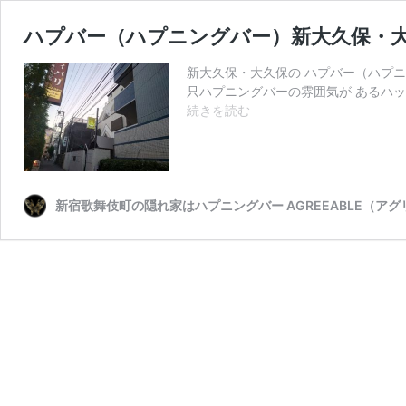
ハプバー（ハプニングバー）新大久保・
新大久保・大久保の ハプバー（ハプ
只ハプニングバーの雰囲気が あるハッ
ハ
続きを読む
プ
バ
ー
（ハ
プ
新宿歌舞伎町の隠れ家はハプニングバー AGREEABLE（ア
ニ
ン
グ
バ
ー）
新
大
久
保・
大