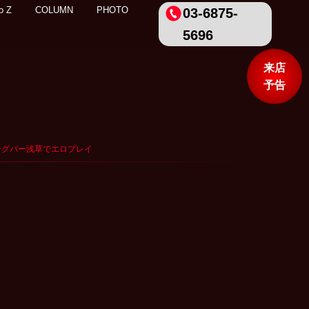
o Z
COLUMN
PHOTO
03-6875-
5696
来店
予告
ングバー浅草でエロプレイ