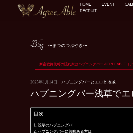
HOME
EVENT
CAL
RECRUIT
Blog
まつのつぶやき
新宿歌舞伎町の隠れ家はハプニングバー AGREEABLE（
ハプニングバーとエロと地域
2025年1月14日
ハプニングバー浅草でエ
目次
浅草のハプニングバー
ハプニングバーに興味ある方は