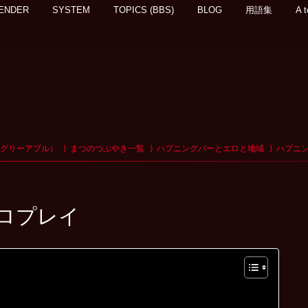
ENDER
SYSTEM
TOPICS (BBS)
BLOG
用語集
A t
アグリーアブル）
まつのつぶやき一覧
ハプニングバーとエロと地域
ハプニ
ロプレイ