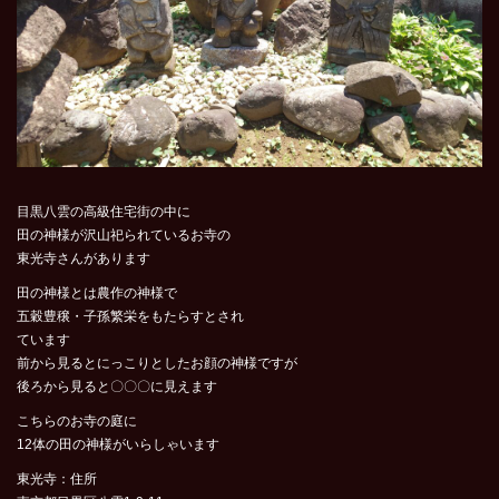
目黒八雲の高級住宅街の中に
田の神様が沢山祀られているお寺の
東光寺さんがあります
田の神様とは農作の神様で
五穀豊穣・子孫繁栄をもたらすとされ
ています
前から見るとにっこりとしたお顔の神様ですが
後ろから見ると〇〇〇に見えます
こちらのお寺の庭に
12体の田の神様がいらしゃいます
東光寺：住所