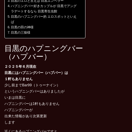
目黒のエロと言えば 目黒エンペラー
ハプニングバー好きカップルが 目黒でアング
ラデートするなら 目黒寄生虫館
目黒のハプニングバー的 エロスポットといえ
ば
目黒の田の神様
目黒の三猿様
目黒のハプニングバー
（ハプバー）
２０２５年６月現在
目黒にはハプニングバー（ハプバー）は
１軒もありません
少し前までBar99（トゥーナイン）
というハプニングバーはありましたが
いまは目黒に
ハプニングバーは1軒もありません
ハプニングバーが
出来た情報があり次第更新
します
近くにあるハプニングバーですと