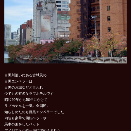
目黒川沿いにある古城風の
目黒エンペラーは
目黒のお城などと言われ
今でもの有名なラブホテルです
昭和40年から50年にかけて
ラブホテルを一気に全国民に
知らしめたのも目黒エンペラーでした
内装も豪華で回転ベットや
馬車の形をしたベット
アメジストが壁一面に埋め込まれた