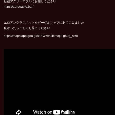
新宿アグリーアブルにお越しください
https://agreeable.bar/
エロアングラスポットをグーグルマップにあてこみました
良かったらこちらも見てください
https://maps.app.goo.gl/8EoW6xhJeinvqkFg6?g_st=il