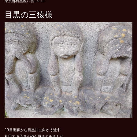
東京都目黒区八雲1‐9‐11
目黒の三猿様
JR目黒駅から目黒川に向かう途中
和田アキ子さんや石原さとみさんが