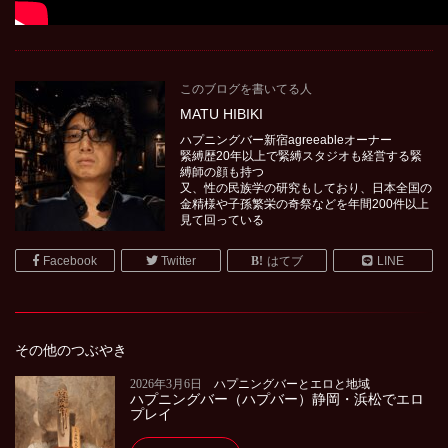
このブログを書いてる人
MATU HIBIKI
ハプニングバー新宿agreeableオーナー
緊縛歴20年以上で緊縛スタジオも経営する緊
縛師の顔も持つ
又、性の民族学の研究もしており、日本全国の
金精様や子孫繁栄の奇祭などを年間200件以上
見て回っている
Facebook
Twitter
はてブ
LINE
その他のつぶやき
2026年3月6日
ハプニングバーとエロと地域
ハプニングバー（ハプバー）静岡・浜松でエロ
プレイ