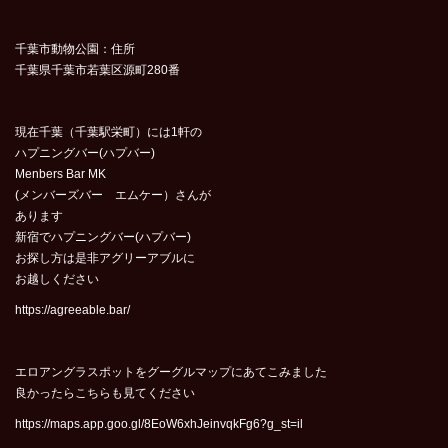
千葉市動物公園：住所
千葉県千葉市若葉区源町280番
現在千葉（千葉駅栄町）には1軒の
ハプニングバー(ハプバー)
Menbers Bar MK
(メンバーズバー エムケー）さんが
あります
新宿でハプニングバー(ハプバー)
お探し方は是非アグリーアブルに
お越しください
https://agreeable.bar/
エロアングラスポットをグーグルマップにあてこみました
良かったらこちらも見てください
https://maps.app.goo.gl/8EoW6xhJeinvqkFg6?g_st=il