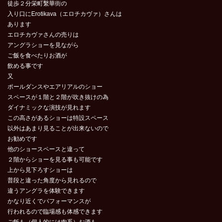
徒歩２分栄町繫華街の
入り口にErotikava（エロチカヴァ）さんは
あります
エロチカヴァさんの売りは
アングラショーを見ながら
ご飯を食べたりお酒が
飲める事です
又
ポールダンスやエアリアルのショー
スペースが１階と２階が吹き抜けの為
ダイナミックな演技が見れます
この高さがあるショーは特設スペース
以外はあまり見ることが出来ないので
お勧めです
他のショースペースと違って
２階からショーを見る事も可能です
上から見下ろすショーは
普段と違った角度から見れるので
違うアングラを体験できます
かなり近くでパフォーマンスが
行われるので臨場感も体感できます
ご飯も（個人的には肉系）お酒も