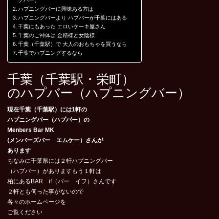
グバー）
ハプニングバーに興味ある方は
ハプニングバーより ハプバーが千葉にはある
千葉にもあった エロいケーキ屋さん
千葉のご神体は 金精様と女陰様
千葉（千葉駅）で 大人のおもちゃを買うなら
千葉でハプニングするなら
千葉（千葉駅・栄町）
のハプバー（ハプニングバー）
現在千葉（千葉駅）には1軒の
ハプニングバー（ハプバー）の
Menbers Bar MK
(メンバーズバー エムケー）さんが
あります
ちなみに千葉県には２軒ハプニングバー
（ハプバー）がありますもう１軒は
柏にあるBAR if（バー イフ）さんです
２軒とも伺った事がないので
各々のホームページを
ご覧ください