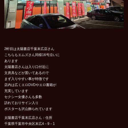
2軒目は太陽書店千葉末広店さん
こちらもエムズさん同様16号沿いに
あります
太陽書店さんは入り口付近に
文房具などが置いてあるので
まず入りやすい事が特徴です
店内は広くエロDVDやエロ書籍が
充実しています
セクシー女優さんも多数
訪れておりサイン入り
ポスターも沢山飾られています
太陽書店千葉末広店さん：住所
千葉県千葉市中央区末広4－9－1