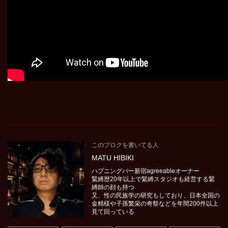
このブログを書いてる人
MATU HIBIKI
ハプニングバー新宿agreeableオーナー
緊縛歴20年以上で緊縛スタジオも経営する緊
縛師の顔も持つ
又、性の民族学の研究もしており、日本全国の
金精様や子孫繁栄の奇祭などを年間200件以上
見て回っている