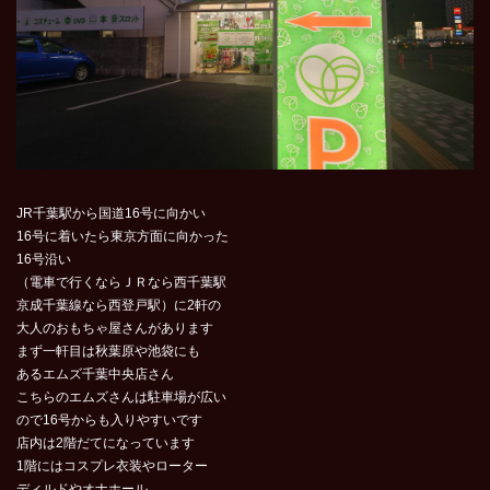
JR千葉駅から国道16号に向かい
16号に着いたら東京方面に向かった
16号沿い
（電車で行くならＪＲなら西千葉駅
京成千葉線なら西登戸駅）に2軒の
大人のおもちゃ屋さんがあります
まず一軒目は秋葉原や池袋にも
あるエムズ千葉中央店さん
こちらのエムズさんは駐車場が広い
ので16号からも入りやすいです
店内は2階だてになっています
1階にはコスプレ衣装やローター
ディルドやオナホール