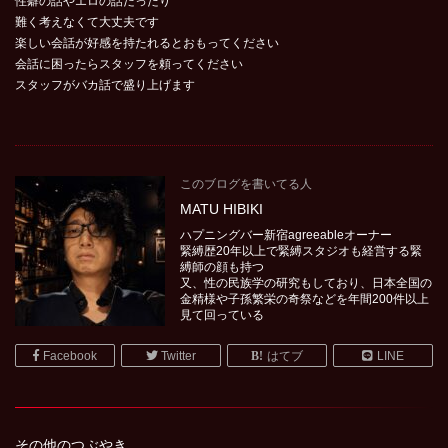
性癖の話やエロの話だったり
難く考えなくて大丈夫です
楽しい会話が好感を持たれるとおもってください
会話に困ったらスタッフを頼ってください
スタッフがバカ話で盛り上げます
このブログを書いてる人
MATU HIBIKI
ハプニングバー新宿agreeableオーナー
緊縛歴20年以上で緊縛スタジオも経営する緊
縛師の顔も持つ
又、性の民族学の研究もしており、日本全国の
金精様や子孫繁栄の奇祭などを年間200件以上
見て回っている
Facebook
Twitter
はてブ
LINE
その他のつぶやき