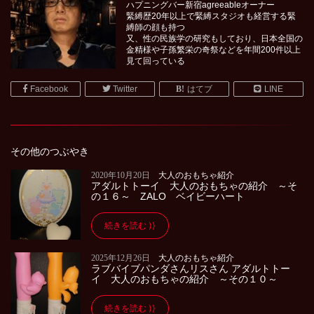
ハプニングバー新宿agreeableオーナー
緊縛歴20年以上で緊縛スタジオも経営する緊
縛師の顔も持つ
又、性の民族学の研究もしており、日本全国の
金精様や子孫繁栄の奇祭などを年間200件以上
見て回っている
Facebook
Twitter
はてブ
LINE
その他のつぶやき
2020年10月20日
大人のおもちゃ紹介
アダルトトーイ 大人のおもちゃの紹介 ～そ
の１６～ ZALO ベイビーハート
続きを読む
2025年12月26日
大人のおもちゃ紹介
ラブバイブパンダさんリスさん アダルトトー
イ 大人のおもちゃの紹介 ～その１０～
続きを読む