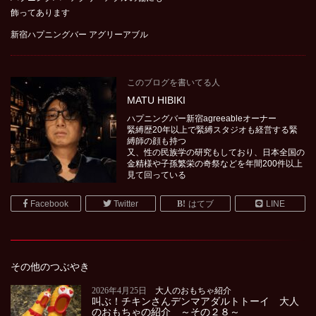
飾ってあります
新宿ハプニングバー アグリーアブル
このブログを書いてる人
MATU HIBIKI
ハプニングバー新宿agreeableオーナー
緊縛歴20年以上で緊縛スタジオも経営する緊
縛師の顔も持つ
又、性の民族学の研究もしており、日本全国の
金精様や子孫繁栄の奇祭などを年間200件以上
見て回っている
Facebook
Twitter
はてブ
LINE
その他のつぶやき
2026年4月25日
大人のおもちゃ紹介
叫ぶ！チキンさんデンマアダルトトーイ 大人
のおもちゃの紹介 ～その２８～