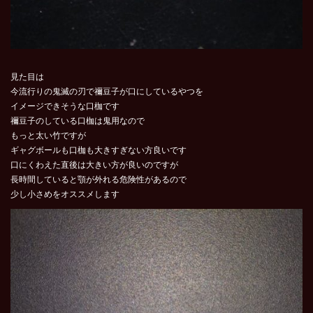
見た目は
今流行りの鬼滅の刃で禰豆子が口にしているやつを
イメージできそうな口枷です
禰豆子のしている口枷は鬼用なので
もっと太い竹ですが
ギャグボールも口枷も大きすぎない方良いです
口にくわえた直後は大きい方が良いのですが
長時間していると顎が外れる危険性があるので
少し小さめをオススメします