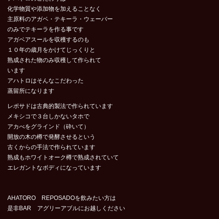
化学物質や添加物を加えることなく
主原料のアガベ・テキーラ・ウェーバー
のみでテキーラを作る事です
アガベアスールを収穫するのも
１０年の歳月をかけてじっくりと
熟成された物のみ収穫して作られて
います
アハトロはそんなこだわった
蒸留所になります
レポサドは古典的製法で作られています
メキシコで３台しかないタホで
アカべをグラインド（砕いて）
開放の木の樽で発酵させるという
古くからの手法で作られています
熟成もホワイトオーク樽で熟成されていて
エレガントなボディになっています
AHATORO REPOSADOを飲みたい方は
是非BAR アグリーアブルにお越しください