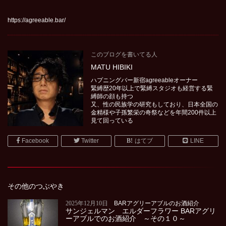
https://agreeable.bar/
このブログを書いてる人
MATU HIBIKI
ハプニングバー新宿agreeableオーナー
緊縛歴20年以上で緊縛スタジオも経営する緊
縛師の顔も持つ
又、性の民族学の研究もしており、日本全国の
金精様や子孫繁栄の奇祭などを年間200件以上
見て回っている
Facebook
Twitter
はてブ
LINE
その他のつぶやき
2025年12月10日
BARアグリーアブルのお酒紹介
サンジェルマン エルダーフラワー BARアグリ
ーアブルでのお酒紹介 ～その１０～