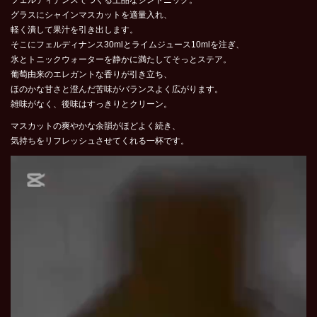
フェルディナン
スでつくる上品なジントニック。
グラスにシャインマスカットを適
量入れ、
軽く潰して果汁を引き出します。
そこにフェルディナンス
30mlとライムジュース10mlを注ぎ、
氷とトニックウォーターを静かに満たしてそっとステア。
葡萄由来
のエレガントな香りが引き立ち、
ほのかな甘さと澄んだ苦味がバラ
ンスよく広がります。
雑味がなく、後味はすっきりとクリーン。
マ
スカットの爽やかな余韻がほどよく続き、
気持ちをリフレッシュさ
せてくれる一杯です。
動
画
プ
レ
ー
ヤ
ー