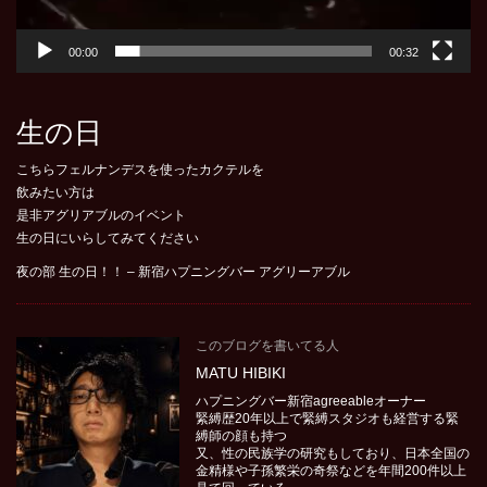
00:00
00:32
生の日
こちらフェルナンデスを使ったカクテルを
飲みたい方は
是非アグリアブルのイベント
生の日にいらしてみてください
夜の部 生の日！！ – 新宿ハプニングバー アグリーアブル
このブログを書いてる人
MATU HIBIKI
ハプニングバー新宿agreeableオーナー
緊縛歴20年以上で緊縛スタジオも経営する緊
縛師の顔も持つ
又、性の民族学の研究もしており、日本全国の
金精様や子孫繁栄の奇祭などを年間200件以上