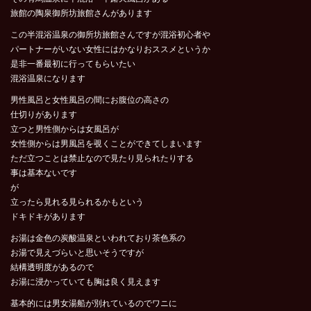
旅館の陶泉御所坊旅館さんがあります
この半混浴温泉の御所坊旅館さんですが混浴初心者や
パートナーがいない女性にはかなりおススメというか
是非一番最初に行ってもらいたい
混浴温泉になります
男性風呂と女性風呂の間にお腹位の高さの
仕切りがあります
立つと男性側からは女風呂が
女性側からは男風呂を覗くことができてしまいます
ただ立つことは禁止なので見たり見られたりする
事は基本ないです
が
立ったら見れる見られるかもという
ドキドキがあります
お湯は金色の炭酸温泉といわれており茶色系の
お湯で見えづらいと思いそうですが
結構透明度があるので
お湯に浸かっていても胸は良く見えます
基本的には男女湯船が別れているのでワニに