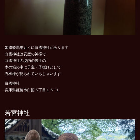
姫路競馬場近くに白國神社があります
白國神社は安産の神様で
白國神社の境内の裏手の
木の箱の中に子宝・子授けとして
石棒様が祀られていらしゃいます
白國神社
兵庫県姫路市白国５丁目１５−１
若宮神社