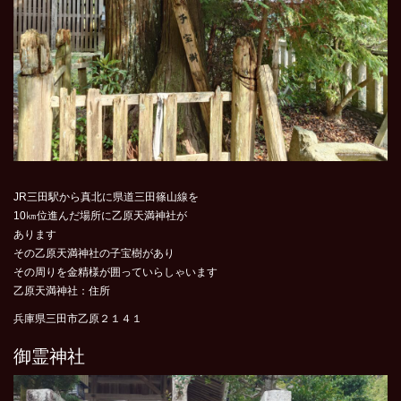
JR三田駅から真北に県道三田篠山線を
10㎞位進んだ場所に乙原天満神社が
あります
その乙原天満神社の子宝樹があり
その周りを金精様が囲っていらしゃいます
乙原天満神社：住所
兵庫県三田市乙原２１４１
御霊神社