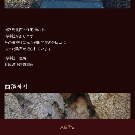
淡路島北西の住宅街の中に
濱神社があります
その濱神社に元々廻船問屋の住田邸に
あった陰石が祀られています
濱神社：住所
兵庫県淡路市郡家
西濱神社
来店予告