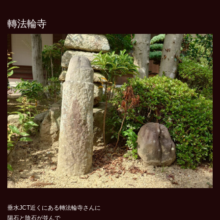
轉法輪寺
垂水JCT近くにある轉法輪寺さんに
陽石と陰石が並んで