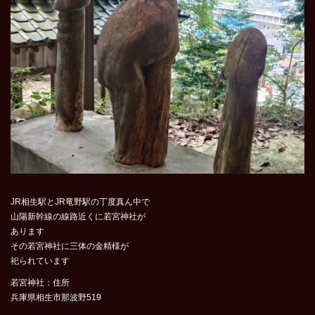
JR相生駅とJR竜野駅の丁度真ん中で
山陽新幹線の線路近くに若宮神社が
あります
その若宮神社に三体の金精様が
祀られています
若宮神社：住所
兵庫県相生市那波野519