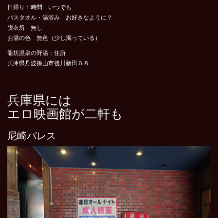
日帰り：時間 いつでも
バスタオル・湯浴み お好きなように？
脱衣所 無し
お湯の色 無色（少し濁っている）
龍坊温泉の野湯：住所
兵庫県丹波篠山市後川新田６８
兵庫県には
エロ映画館が二軒も
尼崎パレス