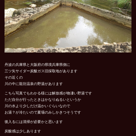
丹波の兵庫県と大阪府の県境兵庫県側に
三ツ矢サイダー炭酸ガス旧採取地があります
その近くの
川の中に龍坊温泉の野湯があります
こちら写真でもわかる様には解放感が物凄い野湯です
ただ自分が行ったときはかなりぬるいというか
川の水より少しだけ温かいぐらいなので
お湯？が冷たいので夏場のみしかきつそうです
後入るには清掃が必要かと思います
炭酸感は少しあります