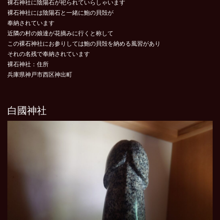
裸石神社に陰陽石が祀られていらしゃいます
裸石神社には陰陽石と一緒に鮑の貝殻が
奉納されています
近隣の村の娘達が花摘みに行くと称して
この裸石神社にお参りしては鮑の貝殻を納める風習があり
それの名残で奉納されています
裸石神社：住所
兵庫県神戸市西区神出町
白國神社