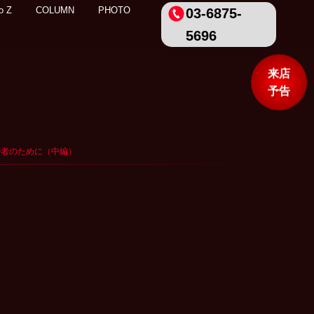
o Z
COLUMN
PHOTO
03-6875-
5696
来店
予告
既婚者のために（中編）