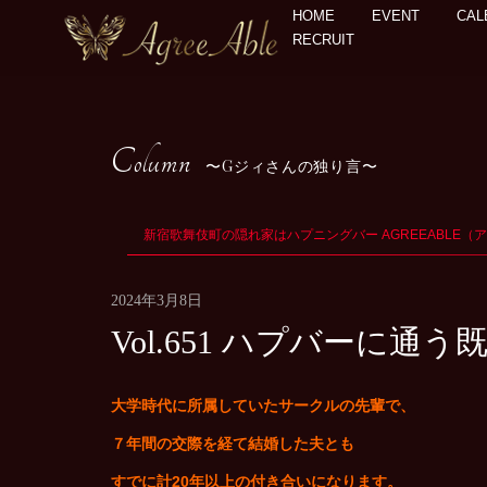
HOME
EVENT
CAL
RECRUIT
Column
Gジィさんの独り言
新宿歌舞伎町の隠れ家はハプニングバー AGREEABLE（
2024年3月8日
Vol.651 ハプバーに
大学時代に所属していたサークルの先輩で、
７年間の交際を経て結婚した夫とも
すでに計20年以上の付き合いになります。