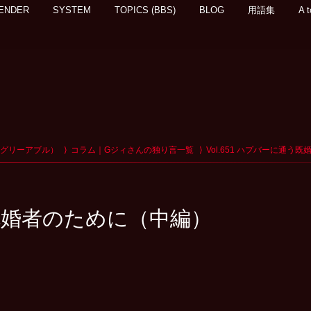
ENDER
SYSTEM
TOPICS (BBS)
BLOG
用語集
A t
アグリーアブル）
コラム｜Gジィさんの独り言一覧
Vol.651 ハプバーに通う
通う既婚者のために（中編）