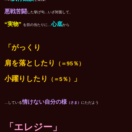
悪戦苦闘
した挙げ句…いざ対面して、
“実物”
心底
を目の当たりに…
から
「がっくり
肩を落としたり
（＝95％）
小躍りしたり
」
（＝5％）
情けない自分の様
…している
（さま）
にただよう
「エレジー」