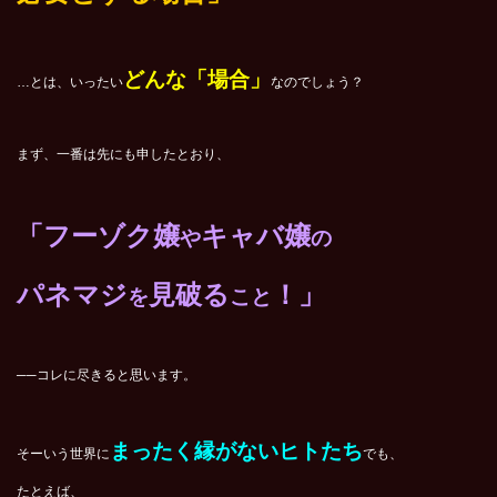
どんな「場合」
…とは、いったい
なのでしょう？
まず、一番は先にも申したとおり、
「フーゾク嬢
キャバ嬢
や
の
パネマジ
見破る
！」
を
こと
──コレに尽きると思います。
まったく縁がないヒトたち
そーいう世界に
でも、
たとえば、