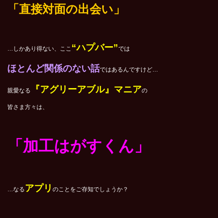
「直接対面の出会い」
“ハプバー”
…しかあり得ない、ここ
では
ほとんど関係のない話
ではあるんですけど…
『アグリーアブル』マニア
親愛なる
の
皆さま方々は、
「加工はがすくん」
アプリ
…なる
のことをご存知でしょうか？