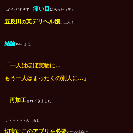
痛い目
…がひどすぎて、
にあった（笑）
五反田
某デリヘル嬢
の
…二人！！
結論
を申せば…
「一人はほぼ実物に…
もう一人はまったくの別人に…」
再加工
…
されてきました。
う〜〜〜〜〜ん…もし、
切実にこのアプリを必要
とする場合は…