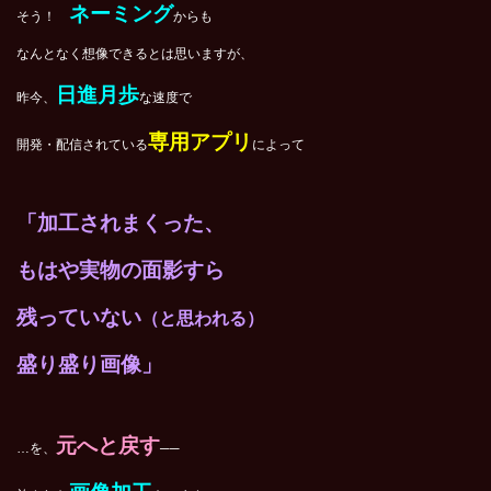
ネーミング
そう！
からも
なんとなく想像できるとは思いますが、
日進月歩
昨今、
な速度で
専用アプリ
開発・配信されている
によって
「加工されまくった、
もはや実物の面影すら
残っていない
（と思われる）
盛り盛り画像」
元へと戻す
…を、
──