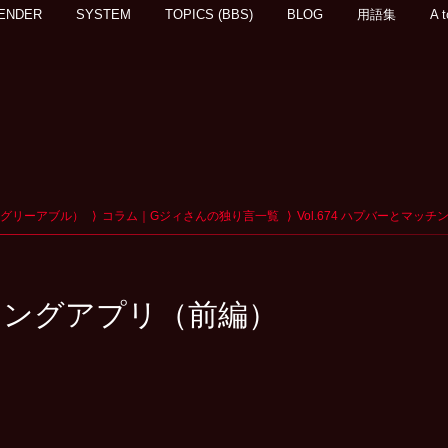
ENDER
SYSTEM
TOPICS (BBS)
BLOG
用語集
A t
アグリーアブル）
コラム｜Gジィさんの独り言一覧
Vol.674 ハプバーとマッ
マッチングアプリ（前編）
、