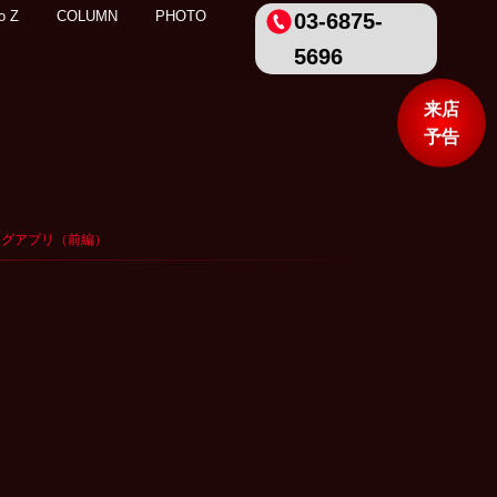
o Z
COLUMN
PHOTO
03-6875-
5696
来店
予告
チングアプリ（前編）