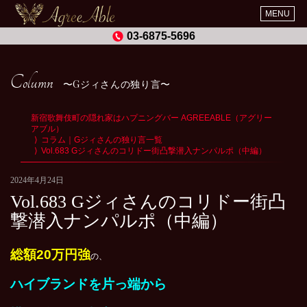
MENU
03-6875-5696
Column
Gジィさんの独り言
新宿歌舞伎町の隠れ家はハプニングバー AGREEABLE（アグリー
アブル）
コラム｜Gジィさんの独り言一覧
Vol.683 Gジィさんのコリドー街凸撃潜入ナンパルポ（中編）
2024年4月24日
Vol.683 Gジィさんのコリドー街凸
撃潜入ナンパルポ（中編）
総額20万円強
の、
ハイブランドを片っ端から