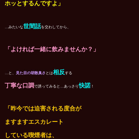
ホッとするんですよ」
世間話
…みたいな
を交わしてから、
「よければ一緒に飲みませんか？」
相反
…と、
見た目の胡散臭さ
とは
する
丁寧な口調
快諾
で誘ってみると…あっさり
！
「昨今では迫害される度合が
ますますエスカレート
している喫煙者は、