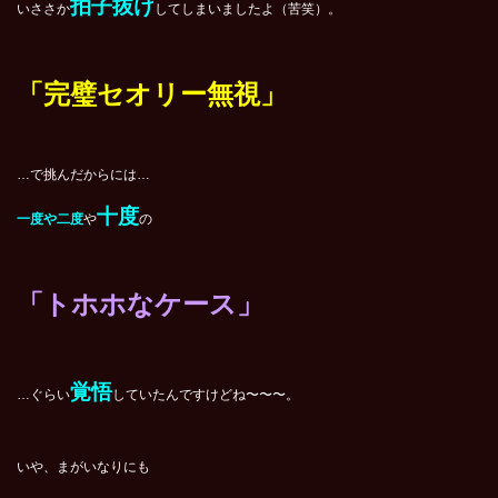
拍子抜け
いささか
してしまいましたよ（苦笑）。
「完璧セオリー無視」
…で挑んだからには…
十度
一度や二度
や
の
「トホホなケース」
覚悟
…ぐらい
していたんですけどね〜〜〜。
いや、まがいなりにも