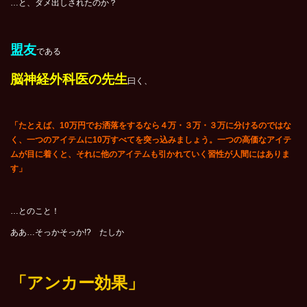
…と、ダメ出しされたのか？
盟友
である
脳神経外科医の先生
曰く、
「たとえば、10万円でお洒落をするなら４万・３万・３万に分けるのではな
く、一つのアイテムに10万すべてを突っ込みましょう。一つの高価なアイテ
ムが目に着くと、それに他のアイテムも引かれていく習性が人間にはありま
す」
…とのこと！
ああ…そっかそっか!? たしか
「アンカー効果」