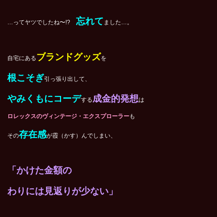
忘れて
…ってヤツでしたね〜!?
ました…。
ブランドグッズ
自宅にある
を
根こそぎ
引っ張り出して、
やみくもにコーデ
成金的発想
する
は
ロレックスのヴィンテージ・エクスプローラー
も
存在感
その
が霞（かす）んでしまい、
「かけた金額の
わりには見返りが少ない」