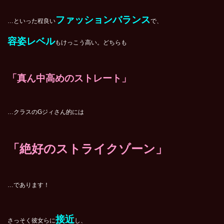
ファッションバランス
…といった程良い
で、
容姿レベル
もけっこう高い。どちらも
「真ん中高めのストレート」
…クラスのGジィさん的には
「絶好のストライクゾーン」
…であります！
接近
さっそく彼女らに
し、