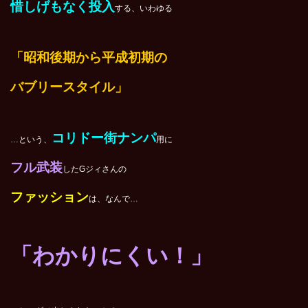
惜しげもなく投入
する、いわゆる
「昭和後期から平成初期の
バブリースタイル」
コリドー街ナンパ
…という、
用に
フル武装
したGジィさんの
ファッション
は、
なんで…
「わかりにくい！」