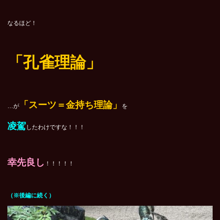
なるほど！
「孔雀理論」
「スーツ＝金持ち理論」
…が
を
凌駕
したわけですな！！！
幸先良し
！！！！！
（※後編に続く）