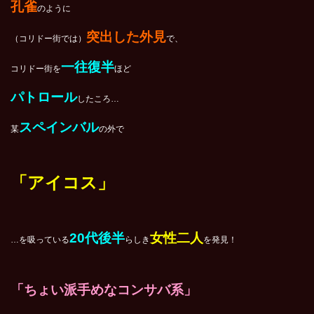
孔雀
のように
突出した外見
（コリドー街では）
で、
一往復半
コリドー街を
ほど
パトロール
したころ…
スペインバル
某
の外で
「アイコス」
20代後半
女性二人
…を吸っている
らしき
を発見！
「ちょい派手めなコンサバ系」