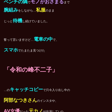
ベンチの隅
モノがおさまる
で
まで
腕組み
私服
をしながら…
のまま
待機
じっと
し続けていました。
電車の中
誓って言いますけど…
で、
スマホ
でたまたま見つけた
「令和の峰不二子」
キャッチコピー
…の
で只今入り出し中の
阿部なつきさん
のインスタや、
AV
女優
元カノ
だった
が出演していた