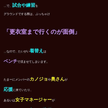
試合や練習
…で、
を
グラウンドでする際は、ぶっちゃけ
「更衣室まで行くのが面倒」
着替え
…なので、たいがい
は
ベンチ
で済ませてしまいます。
カノジョ
奥さん
たまーにメンバーの
や
が
応援
に来ていたり、
女子マネージャー
あるいは
が