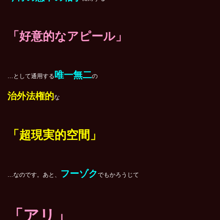
「好意的なアピール」
唯一無二
…として通用する
の
治外法権的
な
「超現実的空間」
フーゾク
…なのです。あと、
でもかろうじて
「アリ」