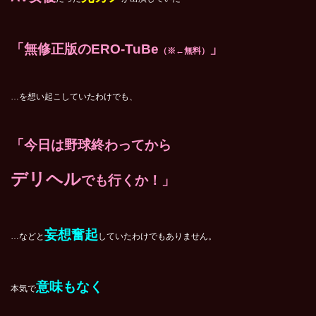
「
無修正版のERO-TuBe
」
（※←無料）
…を想い起こしていたわけでも、
「今日は野球終わってから
デリヘル
でも行くか！」
妄想奮起
…などと
していたわけでもありません。
意味もなく
本気で