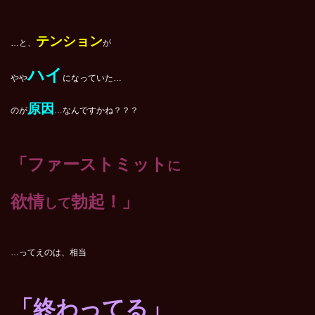
テンション
…と、
が
ハイ
やや
になっていた…
原因
のが
…なんですかね？？？
「ファーストミット
に
欲情
勃起！」
して
…ってえのは、相当
「終わってる」