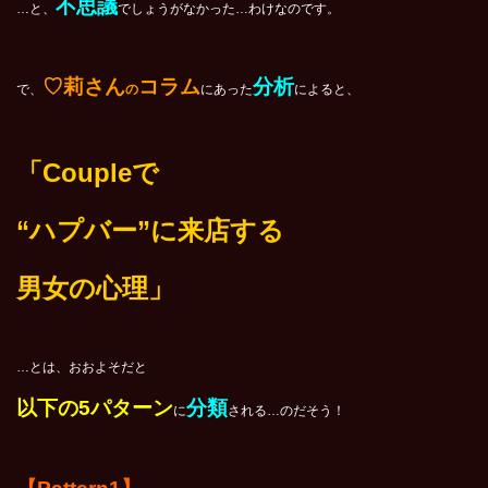
不思議
…と、
でしょうがなかった…わけなのです。
♡莉さん
コラム
分析
で、
の
にあった
によると、
「Coupleで
“ハプバー”に来店する
男女の心理」
…とは、おおよそだと
以下の5パターン
分類
に
される…のだそう！