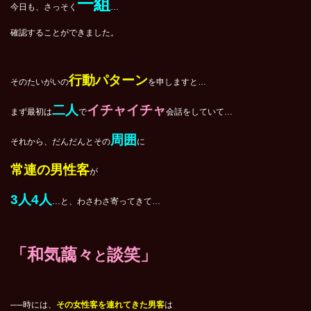
一組
今日も、さっそく
…
確認することができました。
行動パターン
そのたいがいの
を申しますと…
二人
イチャイチャ
まず最初は
で
会話をしていて…
周囲
それから、だんだんとその
に
常連の男性客
が
3
人4人
…と、わさわさ寄ってきて…
「和気藹々
談笑」
と
──時には、
その女性客を連れてきた男客
は