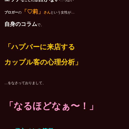
なことには
…っぽい
「♡莉」
ブロガー
の
さん
という女性が…
自身のコラム
で、
「
ハプバーに来店する
カップル客の心理分析
」
…をなさっておりまして、
「なるほどなぁ〜！」