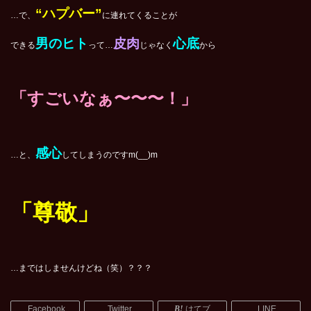
“ハプバー”
…で、
に連れてくることが
男のヒト
皮肉
心底
できる
って…
じゃなく
から
「すごいなぁ〜〜〜！」
感心
…と、
してしまうのですm(__)m
「尊敬」
…まではしませんけどね（笑）？？？
Facebook
Twitter
はてブ
LINE