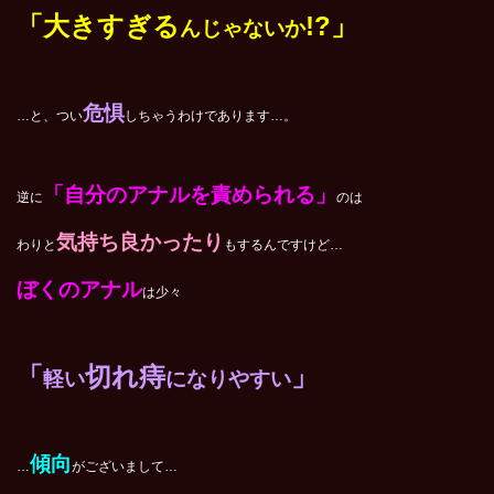
「大きすぎる
!?」
んじゃないか
危惧
…と、つい
しちゃうわけであります…。
「自分のアナルを責められる」
逆に
のは
気持ち良かったり
わりと
もするんですけど…
ぼくのアナル
は少々
「
切れ痔
」
軽い
になりやすい
傾向
…
がございまして…