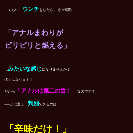
ウンチ
…くらい…
をしたら、その都度に
「アナルまわりが
ピリピリ
と燃える」
みたいな感じ
…
になりませんか？
ぼくはなります！
「アナルは第二の舌！」
だから
なのです？
判別
──とは言え…
できるのは
「辛味だけ！」