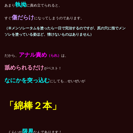
執拗
あまり
に責め立てられると、
傷だらけ
すぐ
になってしまうのであります。
（※メンソレータムを塗ったら一日で完治するのですが、尻の穴に指でメン
ソレを塗っている姿ほど、情けないものはありません）
アナル責め
だから、
（られ）
は、
舐められるだけ
がベスト！
なにかを突っ込む
にしても…せいぜいが
「綿棒２本」
限界
…くらいが
なんであります！