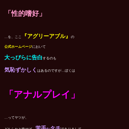
「性的嗜好」
『アグリーアブル』
…を、ここ
の
公式ホームページ
において
大っぴらに告白
するのも
気恥ずかしく
はあるのですが…ぼくは
「アナルプレイ」
…ってヤツが、
苦手
タチ