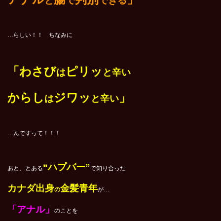
と
で
できる
…らしい！！ ちなみに
「わさび
ピリッ
は
と辛い
からし
ジワッ
」
は
と辛い
…んですって！！！
“ハプバー”
あと、とある
で知り合った
カナダ出身
金髪青年
の
が…
「アナル」
のことを