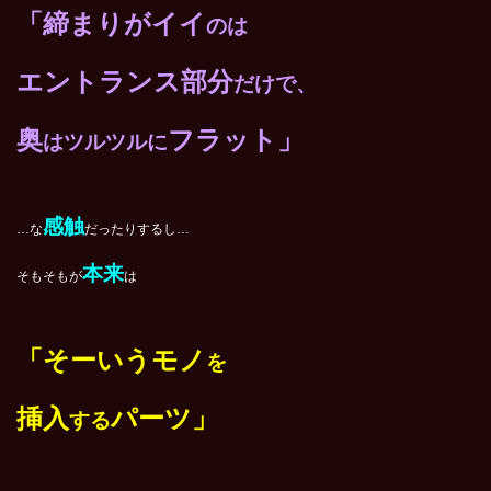
「締まりがイイ
のは
エントランス部分
だけで、
奥
フラット」
はツルツルに
感触
…な
だったりするし…
本来
そもそもが
は
「そーいう
モノ
を
挿入
パーツ」
する