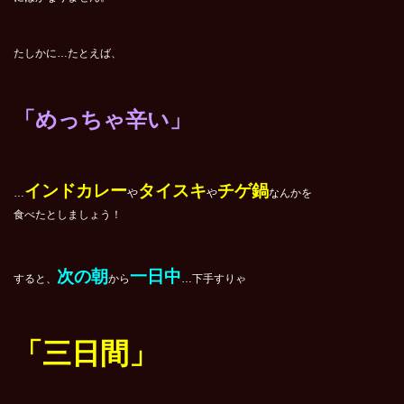
たしかに…たとえば、
「めっちゃ辛い」
インドカレー
タイスキ
チゲ鍋
…
や
や
なんかを
食べたとしましょう！
次の朝
一日中
すると、
から
…下手すりゃ
「三日間」