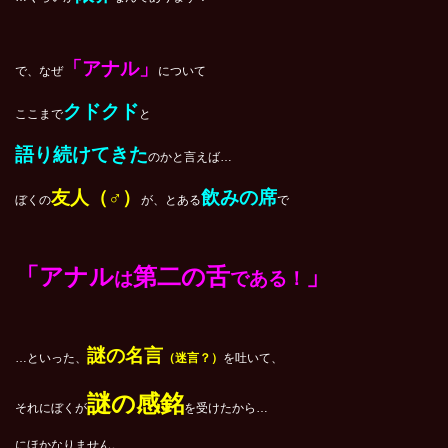
「アナル」
で、なぜ
について
クドクド
ここまで
と
語り続けてきた
のかと言えば…
友人（
♂
）
飲みの席
ぼくの
が、とある
で
「アナル
第二の舌
」
は
である！
謎の名言
…といった、
（迷言？）
を吐いて、
謎の感銘
それにぼくが
を受けたから…
にほかなりません。