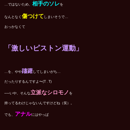
相手のソレ
…ではないため、
を
傷つけて
なんとなく
しまいそうで…
おっかなくて
「激しいピストン運動」
躊躇
…を、やや
してしまいがち…
だったりするんですよ〜(T . T)
立派なシロモノ
──いや、そんな
を
持ってるわけじゃないんですけどね（笑）。
アナル
でも、
にはやっぱ