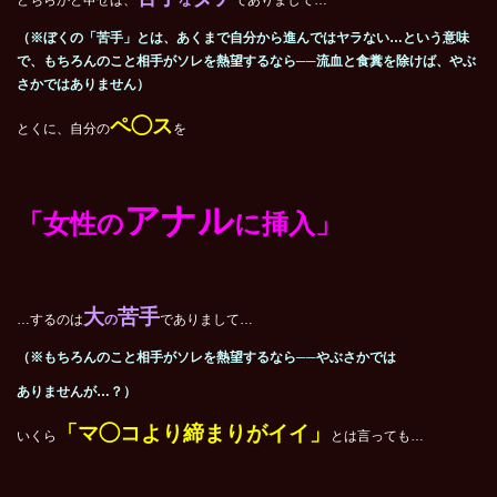
どちらかと申せば、
な
でありまして…
（※ぼくの「苦手」とは、あくまで自分から進んではヤラない…という意味
で、もちろんのこと相手がソレを熱望するなら──流血と食糞を除けば、やぶ
さかではありません）
ペ◯ス
とくに、自分の
を
アナル
「女性の
に挿入」
大
苦手
…するのは
の
でありまして…
（※もちろんのこと相手がソレを熱望するなら──やぶさかでは
ありませんが…？）
「マ◯コより締まりがイイ」
いくら
とは言っても…