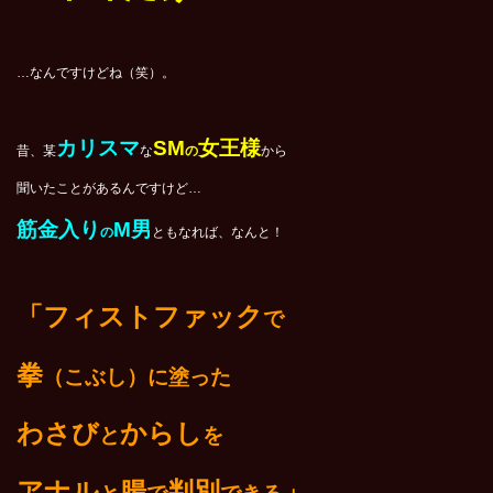
…なんですけどね（笑）。
カリスマ
SM
女王様
昔、某
な
の
から
聞いたことがあるんですけど…
筋金入り
M男
の
ともなれば、なんと！
「フィストファック
で
拳
（こぶし）に塗った
わさび
からし
と
を
アナル
腸
判別
」