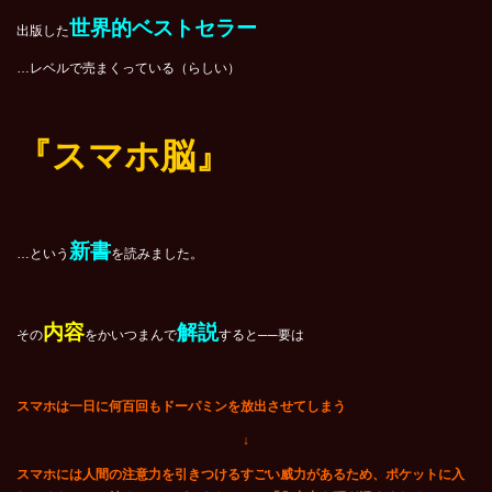
世界的ベストセラー
出版した
…レベルで売まくっている（らしい）
『スマホ脳』
新書
…という
を読みました。
内容
解説
その
をかいつまんで
すると──要は
スマホは一日に何百回もドーパミンを放出させてしまう
↓
スマホには人間の注意力を引きつけるすごい威力があるため、ポケットに入