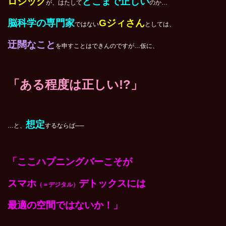
ロジック
どこまで正しい
が、はたして
のか…
脳科学の専門家
Gジィさん
ではない
としては、
迂闊なこと
を申すことはできんのですが…仮に、
「ある程度は正しい!?」
想定
…と、
するならば──
「ここハプニングバーこそが
スマホ
デトックスには
（＝デジタル）
最適の空間ではないか！」