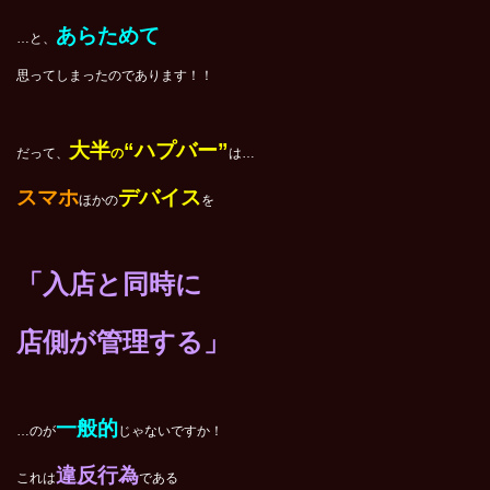
あらためて
…と、
思ってしまったのであります！！
大半
“ハプバー”
だって、
の
は…
スマホ
デバイス
ほかの
を
「入店と同時に
店側が管理する」
一般的
…のが
じゃないですか！
違反行為
これは
である