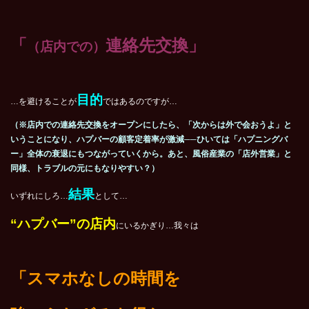
「
連絡先交換」
（店内での）
目的
…を避けることが
ではあるのですが…
（※店内での連絡先交換をオープンにしたら、「次からは外で会おうよ」と
いうことになり、ハプバーの顧客定着率が激減──ひいては「ハプニングバ
ー」全体の衰退にもつながっていくから。あと、風俗産業の「店外営業」と
同様、トラブルの元にもなりやすい？）
結果
いずれにしろ…
として…
“ハプバー”の店内
にいるかぎり…我々は
「スマホなしの時間を