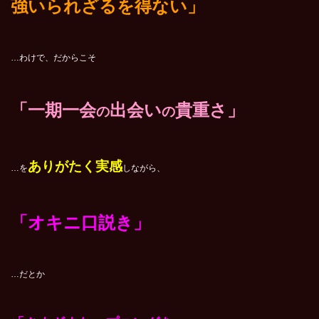
強いられざるを得ない」
…わけで、だからこそ
「一期一会
出会い
貴重さ」
の
の
ありがたく実感
…を
しながら、
「オキニ口説き」
…だとか