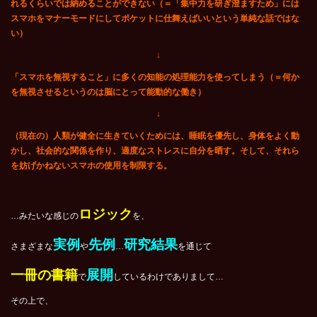
れるくらいでは納めることができない（＝「集中力を研ぎ澄ますため」には
スマホをマナーモードにしてポケットに仕舞えばいいという単純な話ではな
い）
↓
「スマホを無視すること」に多くの知能の処理能力を使ってしまう（＝何か
を無視させるというのは脳にとって能動的な働き）
↓
（現在の）人類が健全に生きていくためには、睡眠を優先し、身体をよく動
かし、社会的な関係を作り、適度なストレスに自分を晒す。そして、それら
を妨げかねないスマホの使用を制限する。
ロジック
…みたいな感じの
を、
実例
先例
研究結果
さまざまな
や
…
を通じて
一冊の書籍
展開
で
しているわけでありまして…
その上で、