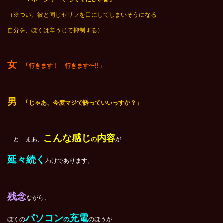
（※つい、彼と同じセリフを口にしてしまいそうになる
自分を、ぼくは辛うじて抑制する）
女
「行きます！ 行きます〜!!」
男
「じゃあ、今度マジで誘っていいっすか？」
こんな感じ
内容
…と…まあ、
の
が
延々続く
わけであります。
残念
ながら、
パソコン
充電
ぼくの
の
のほうが