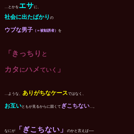
エサ
…とかを
に、
社会に出たばかり
の
ウブな男子
（＝被勧誘者）
を
「きっちり
と
カタ
ハメ
」
に
ていく
ありがちなケース
…ような、
ではなく、
お互い
ぎこちない
ともが見るからに固くて
…。
「ぎこちない」
なにが
のかと言えば──