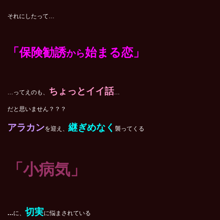
それにしたって…
「保険勧誘
始まる恋」
から
ちょっとイイ話
…ってえのも、
…
だと思いません？？？
アラカン
継ぎめなく
を迎え、
襲ってくる
「小病気」
切実
…
に、
に悩まされている