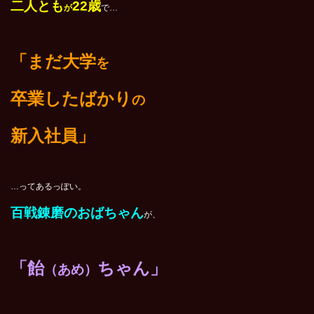
二人とも
22歳
が
で…
「まだ大学
を
卒業したばかり
の
新入社員」
…ってあるっぽい。
百戦錬磨のおばちゃん
が、
「飴
ちゃん」
（あめ）