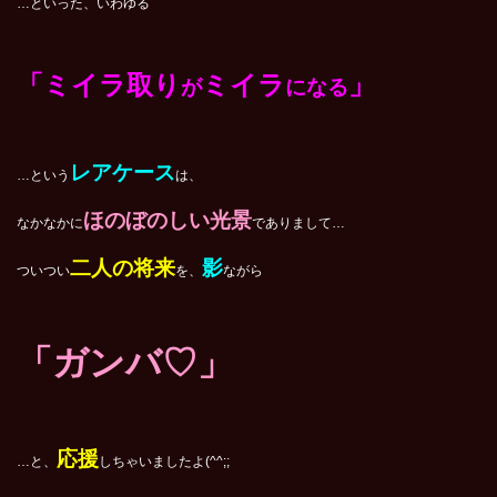
…といった、いわゆる
「ミイラ取り
ミイラ
」
が
になる
レアケース
…という
は、
ほのぼのしい光景
なかなかに
でありまして…
二人の将来
影
ついつい
を、
ながら
「ガンバ♡」
応援
…と、
しちゃいましたよ(^^;;