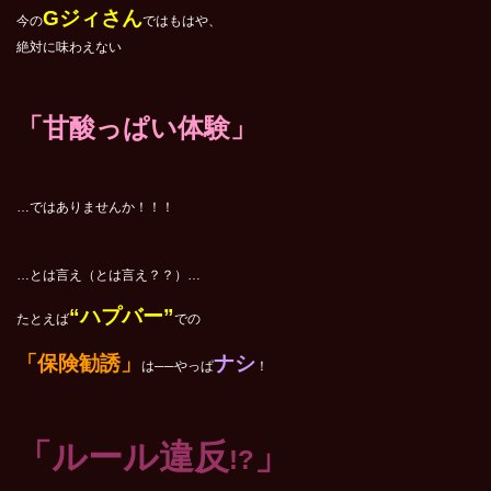
Gジィさん
今の
ではもはや、
絶対に味わえない
「甘酸っぱい体験」
…ではありませんか！！！
…とは言え（とは言え？？）…
“ハプバー”
たとえば
での
「保険勧誘」
ナシ
は──やっぱ
！
「ルール違反
」
!?