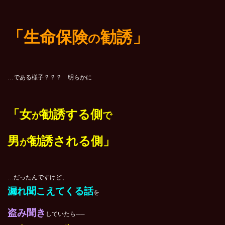
「生命保険
勧誘」
の
…である様子？？？ 明らかに
「女
勧誘する側
が
で
男
勧誘される側
」
が
…だったんですけど、
漏れ聞こえてくる話
を
盗み聞き
していたら──