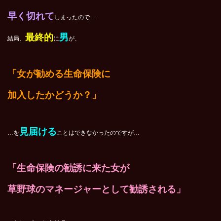
早く切れて
しまったので…
最終的
男
結局、
に
が、
「女が勧める生命保険に
加入したかどうか？」
見届ける
…を
ことはできなかったのですが…
「生命保険の勧誘に来た女が
草野球のマネージャーとして勧誘される」