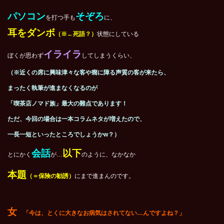
パソコン
そぞろ
を打つ手も
に、
耳をダンボ
（※←死語？）
状態にしている
イライラ
ぼくが思わず
してしまうくらい、
（※近くの席に興味津々な客や癇に障る声質の客が来たら、
まったく執筆が進まなくなるのが
「喫茶店ノマド族」最大の難点であります！
ただ、今回の場合は一本コラムネタが増えたので、
一長一短といったところでしょうかw？）
会話
以下
とにかく
が…
のように、なかなか
本題
（＝保険の勧誘）
にまで進まんのです。
女
「今は、とくに大きなお病気はされてない…んですよね？」