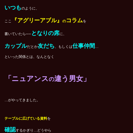
いつも
のように、
『アグリーアブル』
コラム
ここ
の
を
となりの席
書いていたら──
に、
カップル
友だち
仕事仲間
だとか
、もしくは
…
といった関係とは、なんとなく
「ニュアンス
違う男女」
の
…がやってきました。
テーブルに広げている資料
を
確認
するかぎり…どうやら