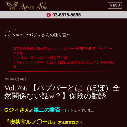
MENU
03-6875-5696
Column
Gジィさんの独り言
新宿歌舞伎町の隠れ家はハプニングバー AGREEABLE（アグリー
アブル）
コラム｜Gジィさんの独り言一覧
Vol.766 【ハプバーとは（ほぼ）全然関係ない話w？】保険の勧
誘
2025年1月14日
Vol.766 【ハプバーとは（ほぼ）全
然関係ない話w？】保険の勧誘
G
ジィさん
第二の書斎
の
（？）
となっている…
『喫茶室ルノ◯ール』
恵比寿東口店
で、