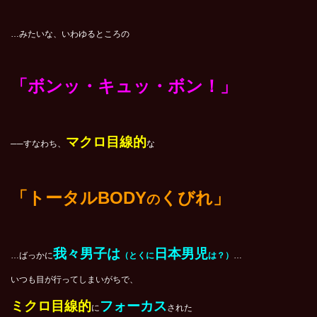
…みたいな、いわゆるところの
「ボンッ・キュッ・ボン！」
マクロ目線的
──
すなわち、
な
「トータルBODY
くびれ」
の
我々男子は
日本男児
…ばっかに
（とくに
は？）
…
いつも目が行ってしまいがちで、
ミクロ目線的
フォーカス
に
された