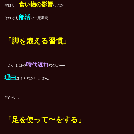
食い物の影響
やはり、
なのか…
部活
それとも
で一定期間、
「脚を鍛える習慣」
時代遅れ
…が、もはや
なのか──
理由
はよくわかりません。
昔から…
「足を使って〜をする」