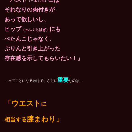
（＝太もも）
それなりの肉付きが
あって欲しいし、
ヒップ
にも
（＝ふくらはぎ）
ぺたんこじゃなく、
ぷりんと引き上がった
存在感を示してもらいたい！」
重要
…ってことになるわけで、さらに
なのは…
「ウエスト
に
膝まわり」
相当する