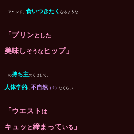
食いつきたく
…ア〜ンド、
なるような
「プリン
とした
美味し
ヒップ」
そうな
持ち主
…の
のくせして、
人体学的
不自然
に
（？）
なくらい
「ウエスト
は
キュッ
締まって
」
と
いる