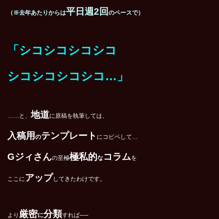
平日週2回
（※去年あたりからは
のペースで）
「シコシコシコシコ
シコシコシコシコ…」
地道
……と、
に原稿を執筆しては、
入稿用
テンプレート
の
にコピペして…
G
ジィさん
極私的
コラム
の至極
な
を
アップ
ここに
してきたわけです。
厳密
分類
より
に
すれば──