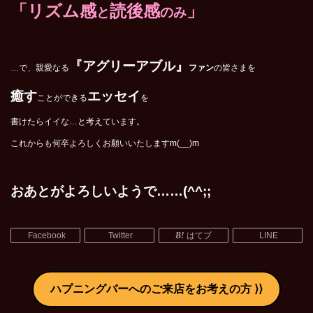
「リズム感
読後感
」
と
のみ
『アグリーアブル』
…で、親愛なる
ファン
の皆さまを
癒す
エッセイ
ことができる
を
書けたらイイな…と考えています。
これからも何卒よろしくお願いいたしますm(__)m
おあとがよろしいようで……(^^;;
Facebook
Twitter
はてブ
LINE
ハプニングバーへのご来店をお考えの方