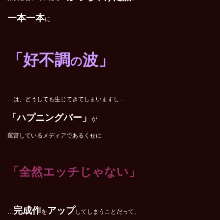
一本一本
に
「好不調
波」
の
…は、どうしても生じてきてしまいますし…
「ハプニングバー」
が
運営しているメディアであるくせに
「全然エッチじゃない」
完成作
アップ
…
を
してしまうことだって、