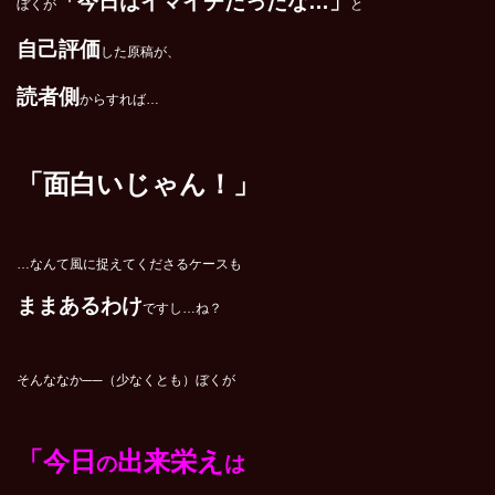
「今日はイマイチだったな…」
ぼくが
と
自己評価
した原稿が、
読者側
からすれば…
「面白いじゃん！」
…なんて風に捉えてくださるケースも
ままあるわけ
ですし…ね？
そんななか──（少なくとも）ぼくが
「今日
出来栄え
の
は