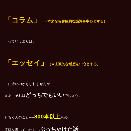
「コラム」
（＝本来なら客観的な論評を中心とする）
…っていうよりは、
「エッセイ」
（＝主観的な感想を中心とする）
…に近いのかもしれませんが……
どっちでもいい
まあ、それは
でしょう。
800本以上
もちろんのこと──
もの
ぶっちゃけた話
原稿を書いていたら…
、