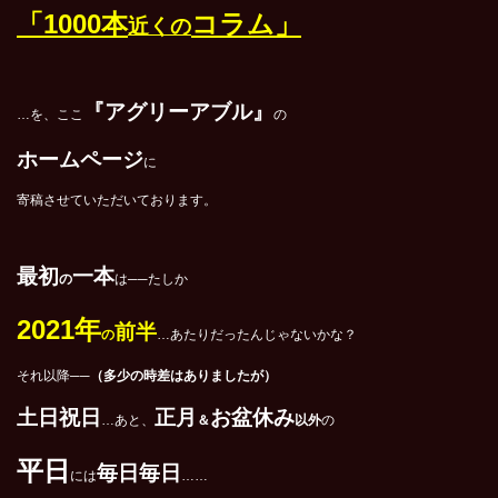
「1000本
コラム」
近くの
『アグリーアブル』
…を、ここ
の
ホームページ
に
寄稿させていただいております。
最初
一本
の
は──たしか
2021
年
前半
の
…あたりだったんじゃないかな？
それ以降──
（多少の時差はありましたが）
土日祝日
正月
お盆休み
…あと、
＆
以外
の
平日
毎日毎日
には
……