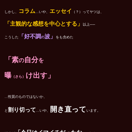
コラム
エッセイ
しかし、
…いや、
（？）ってヤツは、
「主観的な感想を中心とする」
以上──
「好不調
波」
こうした
の
をも含めた
「素
自分
の
を
曝
け出す」
（さら）
…性質のものではないか、
開き直って
割り切って
と
…いや、
います。