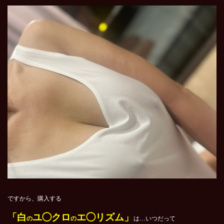
ですから、購入する
「白
ユ◯クロ
エ◯リズム」
の
の
は…いつだって