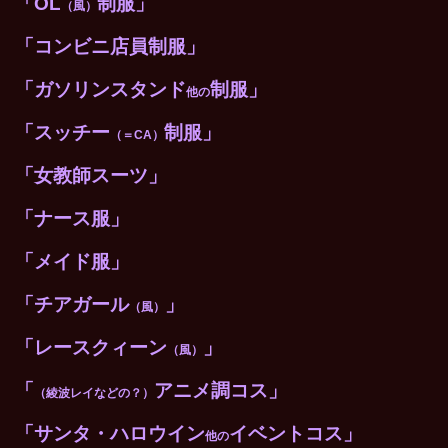
「OL
制服」
（風）
「コンビニ店員制服」
「ガソリンスタンド
制服」
他の
「スッチー
制服」
（＝CA）
「女教師スーツ」
「ナース服」
「メイド服」
「チアガール
」
（風）
「レースクィーン
」
（風）
「
アニメ調コス」
（綾波レイなどの？）
「サンタ・ハロウイン
イベントコス」
他の