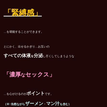
「緊縛感」
…を堪能することができます。
とにかく、出せるかぎり…お互いの
すべての体液
分泌
を
し尽くしてしまうような
「濃厚
セックス」
な
ポイント
…を心がけるのが
です。
ザーメン
マン汁
（※↑当然ながら
・
も含む）