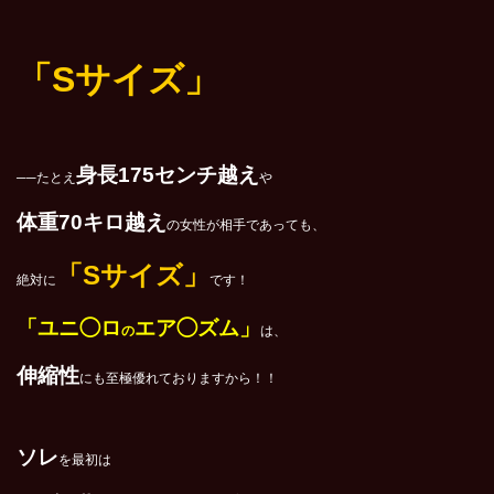
「Sサイズ」
身長175センチ越え
──たとえ
や
体重70キロ越え
の女性が相手であっても、
「Sサイズ」
絶対に
です！
「ユニ◯ロ
エア◯ズム」
の
は、
伸縮性
にも至極優れておりますから！！
ソレ
を最初は