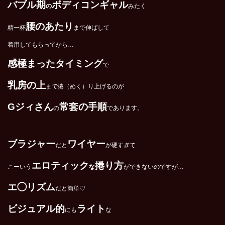
バブル期
ボディコンギャル
の
みたく
腰のあたり
精一杯
まで伸ばして
着用してもらってから…
感極まったタイミング
で
乳房の上
まで捲（めく）り上げるのが
G
ジィさん
常套の手順
の
であります。
ブラジャー
ワイヤー
だと
が硬すぎて
エロティック
捲り方
こーいう
な
ができないのですが…
エ◯リズム
だと簡単♡
ビジュアル的
ライト
にも
な