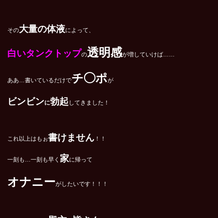
大量の体液
その
によって、
透明感
白いタンクトップ
の
が増していけば……
チ◯ポ
ああ…書いているだけで
が
ビンビン
勃起
に
してきました！
書けません
これ以上はもぉ
！！
家
一刻も…一刻も早く
に帰って
オナニー
がしたいです！！！