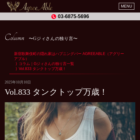
MENU
03-6875-5696
Column
Gジィさんの独り言
新宿歌舞伎町の隠れ家はハプニングバー AGREEABLE（アグリー
アブル）
コラム｜Gジィさんの独り言一覧
Vol.833 タンクトップ万歳！
2025年10月10日
Vol.833 タンクトップ万歳！