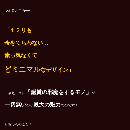
つまるところ──
「１ミリも
奇をてらわない…
素っ気なくて
どミニマル
なデザイン」
「鑑賞の邪魔をするモノ」
…ゆえ、逆に
が
一切無い
最大の魅力
のが
なのです！
もちろんのこと！