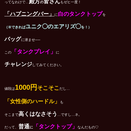
殿方
皆さん
ってなわけで…
の
もゼヒ一度！
「ハプニングバー」
白のタンクトップ
に
を
ユニク◯のエアリズ◯
（※できれば
を！）
バッグ
に潜ませ──
「タンクプレイ」
この
に
チャレンジ
してみてください。
1000円
そこそこ
値段は
だし…
「女性側のハードル」
も
高くはなさそう
そこまで
…ですし…ネ。
普通
「タンクトップ」
だって、
に
なんだもの♡