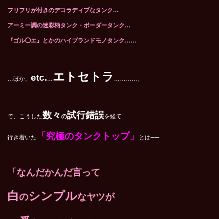
フリフリが付きのデコラディブなタンク…
アーミー調の迷彩柄タンク・ボーダータンク…
『ゴル◯エ』とかの
ハイ
ブランド
モノタンク……
エトセトラ
etc.
…ほか、
…
…………。
数々
試行錯誤
で、こうした
の
を経て
「究極のタンクトップ」
行き着いた
とは──
「なんだかんだ言って
白
シンプル
の
なヤツが