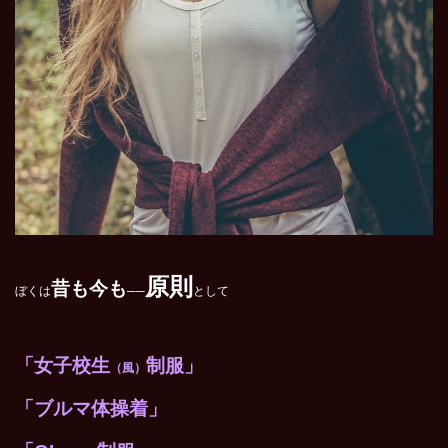
原則
昔も今も
ぼくは
──
として
「女子校生
制服」
（風）
「ブルマ体操着」