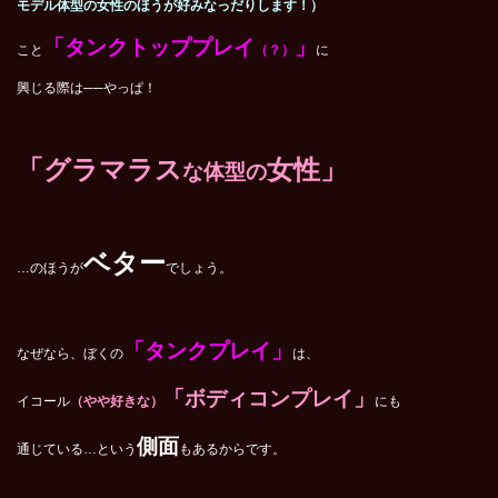
モデル体型の女性のほうが好みなっだりします！）
「タンクトッププレイ
」
こと
（？）
に
興じる際は──やっぱ！
「グラマラス
女性」
な体型の
ベター
…のほうが
でしょう。
「タンクプレイ」
なぜなら、ぼくの
は、
「ボディコンプレイ」
イコール
（やや好きな）
にも
側面
通じている…という
もあるからです。