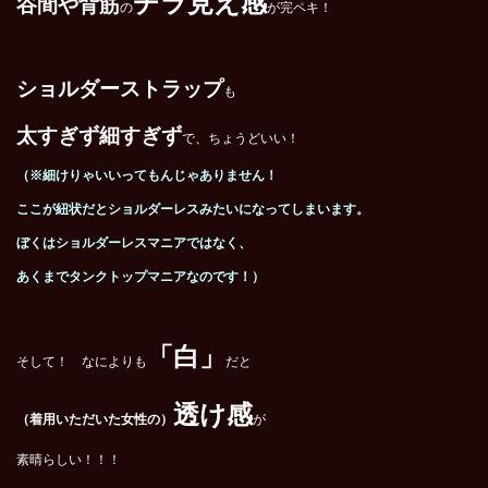
チラ見え感
谷間や背筋
の
が完ペキ！
ショルダーストラップ
も
太すぎず細すぎず
で、ちょうどいい！
（※細けりゃいいってもんじゃありません！
ここが紐状だとショルダーレスみたいになってしまいます。
ぼくはショルダーレスマニアではなく、
あくまでタンクトップマニアなのです！）
「白」
そして！ なによりも
だと
透け感
（着用いただいた女性の）
が
素晴らしい！！！