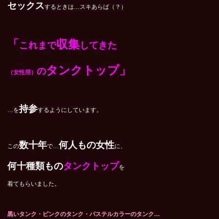
セックス
するときは…スキあらば（？）
「
収集
これまで
してきた
タンクトップ」
の
（女性用）
持参
…を
するようにしています。
数十年
何人もの女性
この
で…
に、
何十種類もの
タンクトップ
を
着てもらいました。
黒いタンク・ピンクのタンク・パステルカラーのタンク…