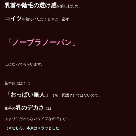
乳首や陰毛の透け感
を愉しむため、
コイツ
を着ていただくときは…必ず
「ノーブラノーパン」
…になってもらいます。
基本的にぼくは
「おっぱい星人」
（※←死語？）
ではないので…
乳のデカさ
相手の
には
あまりこだわらないタイプなのですが…
（※むしろ、本来はスラッとした