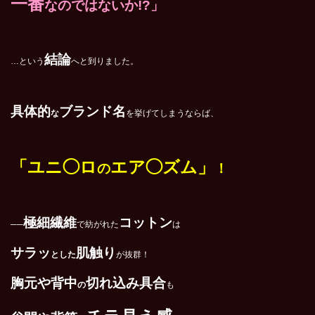
一番
なのではないか!?」
結論
…という
へと到りました。
具体的
ブランド名
な
を挙げてしまうならば、
「ユニ◯ロ
エア◯ズム」
の
！
極細繊維
コットン
──
で紡がれた
は
サラッ
肌触り
とした
が抜群！
胸元や背中
切れ込み具合
の
も