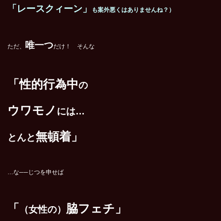
「レースクィーン」
も案外悪くはありませんね？）
唯一つ
ただ、
だけ！ そんな
「性的行為中
の
ウワモノ
には…
無頓着」
とんと
…な──じつを申せば
「
脇フェチ」
（女性
の）