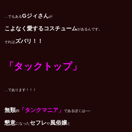
Gジィさん
…でもある
が
こよなく愛するコスチューム
があるんです。
ズバリ！！
それは
「タックトップ」
…であります！！！
無類
「タンクマニア」
の
であるぼくは──
懇意
セフレ
風俗嬢
になった
や
と