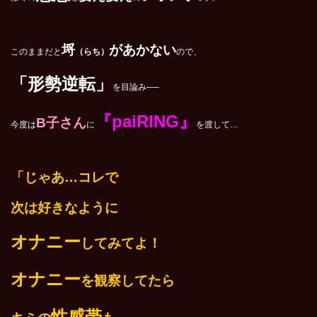
埒
があかない
このままだと
（らち）
ので、
「形勢逆転」
を目論み──
『paiRING』
B子さん
今度は
に
を渡して…
「じゃあ…コレで
次は好きなように
オナニー
してみてよ！
オナニー
を観察してたら
性感帯