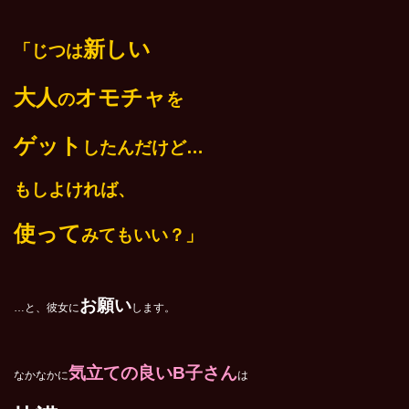
新しい
「じつは
大人
オモチャ
の
を
ゲット
したんだけど…
もしよければ、
使って
みてもいい？」
お願い
…と、彼女に
します。
気立ての良いB子さん
なかなかに
は