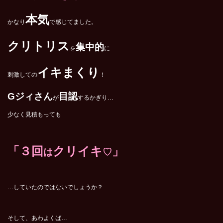
本気
かなり
で感じてました。
クリトリス
集中的
を
に
イキまくり
刺激しての
！
G
ジィさん
目認
が
するかぎり…
少なく見積もっても
「３回
クリイキ
」
は
♡
…していたのではないでしょうか？
そして、あわよくば…