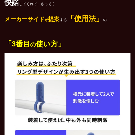
快諾
してくれて…さっそく
「使用法」
メーカーサイド
提案
が
する
の
「3番目
使い方」
の