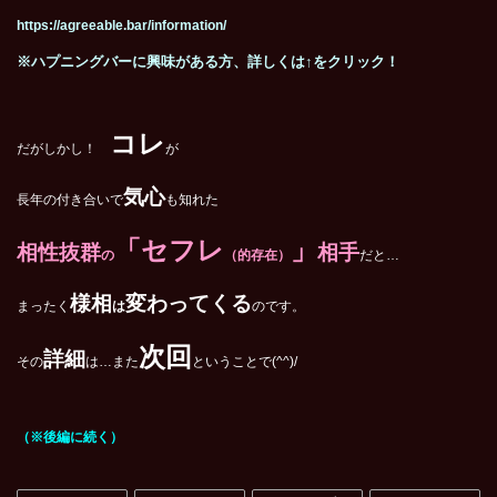
https://agreeable.bar/information/
※
ハプニングバーに興味がある方、詳しくは↑をクリック！
コレ
だがしかし！
が
気心
長年の付き合いで
も知れた
「セフレ
」
相性抜群
相手
の
（的存在）
だと…
様相
変わってくる
まったく
は
のです。
次回
詳細
その
は…また
ということで(^^)/
（※後編に続く）