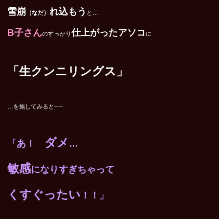
雪崩
れ込もう
（なだ）
と…
B
子さん
仕上がったアソコ
のすっかり
に
「生クンニリングス」
…を施してみると──
ダメ
「あ！
…
敏感
になりすぎちゃって
くすぐったい
！！」