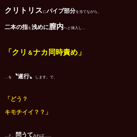
クリトリス
バイブ部分
に
を当てながら、
膣内
二本の指
浅めに
を
へと挿入し…
「クリ
ナカ同時責め」
＆
〝遂行〟
…を
します。で、
「どう？
キモチ
イイ？？
」
問うて
…と、
みれば……