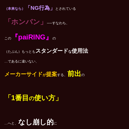
「NG行為」
（本来なら）
とされている
「ホンバン」
──すなわち、
『paiRING』
この
の
スタンダード
使用法
（たぶん）もっとも
な
…であるに違いない、
前出
メーカーサイド
提案
が
する、
の
「1番目
使い方」
の
なし崩し的
…へと、
に