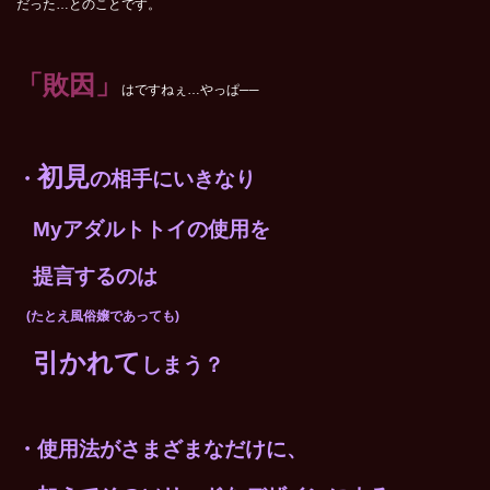
だった…とのことです。
「敗因」
はですねぇ…やっぱ──
初見
・
の相手にいきなり
My
アダルトトイの使用を
提言するのは
(
たとえ風俗嬢であっても)
引かれて
しまう？
・使用法がさまざまなだけに、