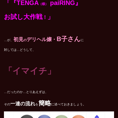
「『TENGA
paiRING』
（様）
お試し大作戦
」
！
B子さん
初見
デリヘル嬢・
…が、
の
に
対しては…どうして、
「イマイチ」
…だったのか…とりあえずは、
簡略
一連の流れ
その
を
に述べておきましょう。