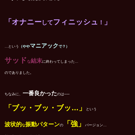
「オナニー
フィニッシュ
」
して
！
マニアック
…という
（やや
で？）
サッド
結末
な
に終わってしまった…
のでありました。
一番良かった
ちなみに、
のは──
「ブッ・ブッ・ブッ…」
という
「強」
波状的
振動パターン
な
の
バージョン…