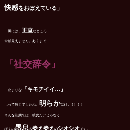
快感
をおぼえている」
正直
…風には、
なところ
全然見えません。あくまで
「社交辞令」
「キモチイイ…」
…止まりな
明らか
…って感じでしたね。
に(T . T)！！！
そんな状態では…彼女だけじゃなく
愚息
萎え萎え
シオシオ
ぼくの
も
の
です。