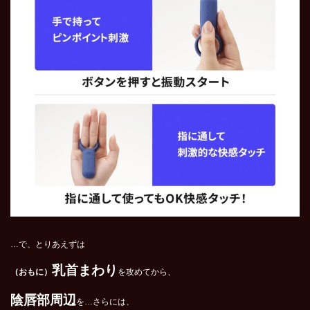
…で、とりあえずは
乳首まわり
（おもに）
を攻めてから、
陰唇部周辺
を…さらには、