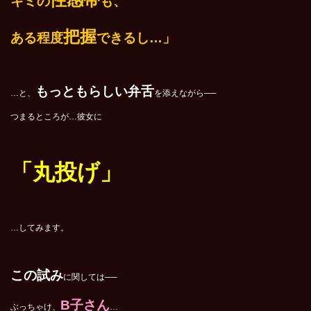
キミの
も、
把握
ある程度
できるし…」
もっともらしい弁舌
…と、
を添えながら──
つまるところが…彼女に
「丸投げ」
…してみます。
この試み
に関しては──
B子さん
ぶっちゃけ、
…