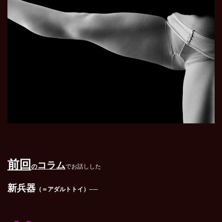
前回
コラム
の
でお話しした
新兵器
（＝アダルトトイ）
──