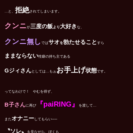
拒絶
…と、
されてしまいます。
クンニ
三度の飯
大好き
が
より
な、
クンニ無し
サオ
勃たせること
では
を
すら
ままならない
性癖の持ち主である
お手上げ
G
ジィさん
状態
としては…もぉ
です。
ってなわけで！ やむを得ず、
『paiRING』
B
子さん
に再び
を渡して…
オナニー
また
してもらい──
〝ソレ〟
を見ながら、ぼくも