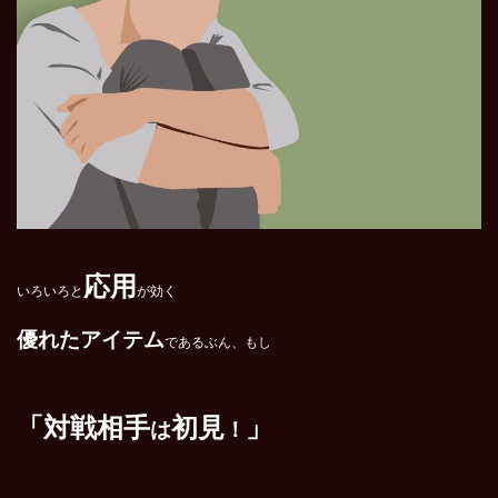
応用
いろいろと
が効く
優れたアイテム
であるぶん、もし
「対戦相手
初見
」
は
！