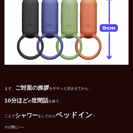
ご対面の挨拶
まず、
をササッと済ませてから…
10
分ほど
世間話
の
を経て、
ベッドイン
シャワー
二人で
をしてから
！
その際に──