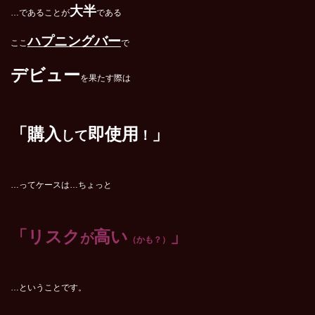
大半
…であることが
である
ハプニングバー
ここ
で
デビュー
を果たす際は
「購入
即使用
」
して
！
…ってケースは…ちょっと
「リスク
高い
」
が
（かも？）
…ということです。