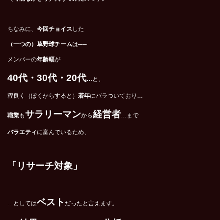
ちなみに、
今回チョイス
した
（一つの）草野球チーム
は──
メンバーの
年齢幅
が
40
代・30代・20代
…
と、
程良く（ぼくからすると）
若年
にバラついており…
サラリーマン
経営者
職業
も
から
…まで
バラエティ
に富んでいるため、
「リサーチ対象」
ベスト
…としては
だったと言えます。