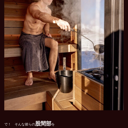
股間部
で！ そんな彼らの
を