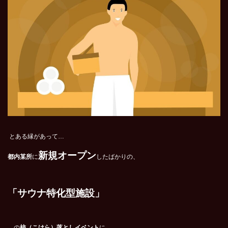
とある縁があって…
新規オープン
都内某所
に
したばかりの、
「サウナ特化型施設」
…の
柿（こけら）落としイベント
に