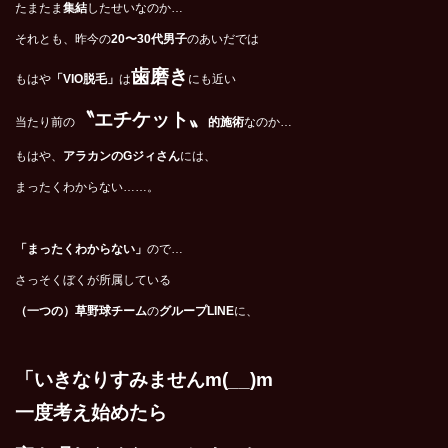
たまたま
集結
したせいなのか…
それとも、昨今の
20
〜
30
代男子
のあいだでは
歯磨き
もはや
「
VIO
脱毛」
は
にも近い
〝エチケット〟
当たり前の
的施術
なのか…
もはや、
アラカンの
G
ジィさん
には、
まったくわからない……。
「まったくわからない」
ので…
さっそくぼくが所属している
（一つの）草野球チーム
の
グループ
LINE
に、
「いきなりすみませんm(__)m
一度考え始めたら