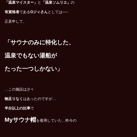
「温泉マイスター」
と
「温泉ソムリエ」
の
有資格者
である
Gジィさん
としては──
正直申して、
「サウナのみに特化した、
温泉でもない湯船が
たった一つしかない」
…この施設は少々
物足りなく
はあったのですが…
半分以上の比率
で
My
サウナ帽
を着用していた…昨今の