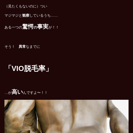
（見たくもないのに）つい
マジマジと
観察
しているうち……
驚愕
事実
ある一つの
の
が！！
そう！
異常
なまでに
「VIO脱毛率」
高い
…が
んですよ〜！！