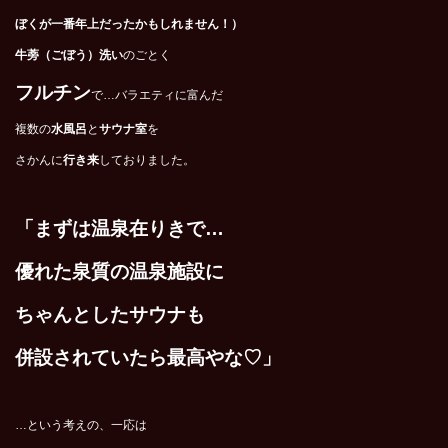
ぼくが一番年上だったかもしれません！）
牛蒡（ごぼう）洗い
のごとく
フルチン
で…バラエティに富んだ
複数の
水風呂
と
サウナ室
を
さかんに
行き来
しておりました。
「まずは温泉在りきで…
優れた泉質の温泉施設に
ちゃんとしたサウナも
併設されていたら最高やな♡」
…という考えの、一応は