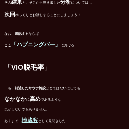
結果
分析
その
と、そこから導き出した
については…
次回
ゆっくりとお話しすることにしましょう！
なお、
追記
するならば──
「ハプニングバー」
ここ
における
「VIO脱毛率」
…も、
前述したサウナ施設
ほどではないにしても…
なかなか
高め
に
であるような
気がしないでもありません。
地蔵客
あくまで、
として見聞きした