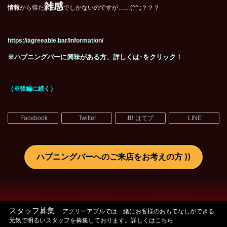
雑感
情報
から得た
でしかないのですが……(^^;;？？？
https://agreeable.bar/information/
※
ハプニングバーに興味がある方、詳しくは↑をクリック！
（※後編に続く）
Facebook
Twitter
はてブ
LINE
ハプニングバーへのご来店をお考えの方
スタッフ募集
アグリーアブルでは一緒にお客様のおもてなしができる
元気で明るいスタッフを募集しております。詳しくはこちら