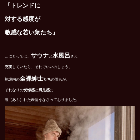
「トレンドに
対する感度が
敏感な若い衆たち」
サウナ
水風呂
…にとっては、
と
さえ
充実
していたら、それでいいのしょう。
全裸紳士
施設内の
たち
の誰もが、
それなりの
恍惚感
と
満足感
に
溢（あふ）れた表情をなさっておりました。