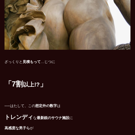
ざっくりと
見積もって
…じつに
「
7
割
」
以上
!?
──はたして、この
想定外の数字
は
トレンディ
な
最新鋭のサウナ施設
に
高感度な男子ら
が