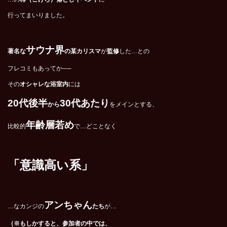
行ってまいりました。
サウナ界
著名な
の某カリスマ
が
監修
した…との
フレコミもあってか──
その
オシャレな浴室内
には
20
代後半
30代あたり
から
をメインとする、
年齢層若め
比較的
で…どことなく
「意識高い系」
アンちゃん
…なカンジの
たち
が…
（※もしかすると、参加者の中では、