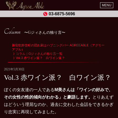
MENU
03-6875-5696
Column
Gジィさんの独り言
新宿歌舞伎町の隠れ家はハプニングバー AGREEABLE（アグリー
アブル）
コラム｜Gジィさんの独り言一覧
Vol.3 赤ワイン派？ 白ワイン派？
2021年5月30日
Vol.3 赤ワイン派？ 白ワイン派？
ぼくの女友達の一人である
M美さんは「ワインの好みで、
その女性の性的傾向がわかる」と豪語します。
とりあえず
はどういう理屈なのか、過去に交わした会話をできるかぎ
り忠実に再現してみました。