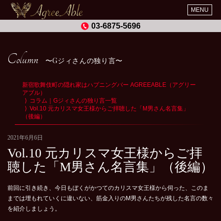
MENU
03-6875-5696
Column
Gジィさんの独り言
新宿歌舞伎町の隠れ家はハプニングバー AGREEABLE（アグリー
アブル）
コラム｜Gジィさんの独り言一覧
Vol.10 元カリスマ女王様からご拝聴した「M男さん名言集」
（後編）
2021年6月6日
Vol.10 元カリスマ女王様からご拝
聴した「M男さん名言集」（後編）
前回に引き続き、今日もぼくがかつてのカリスマ女王様から伺った、このま
までは埋もれていくに違いない、筋金入りのM男さんたちが残した名言の数々
を紹介しましょう。