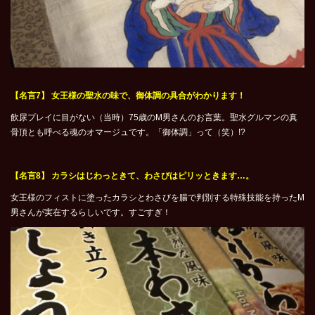
【名言7】 女王様の聖水の味で、御体調の具合がわかります！
飲尿プレイに目がない（当時）75歳のM男さんのお言葉。聖水グルマンの真
骨頂とも呼べる魂のオマージュです。「御体調」って（笑）!?
【名言8】 カラシはじわっときて、わさびはピリッときます…。
女王様のフィストに塗ったカラシとわさびを腸で判別する特殊技能を持ったM
男さんが実在するらしいです。すごすぎ！