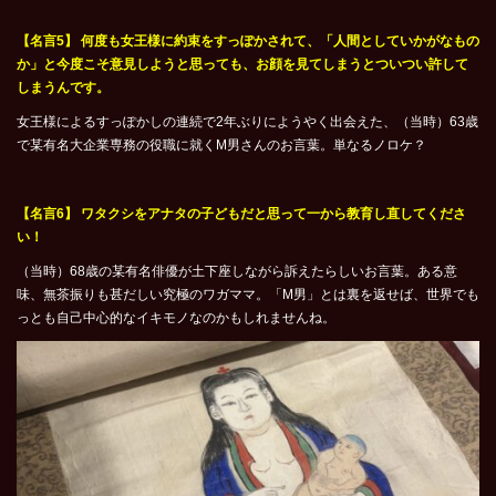
【名言5】 何度も女王様に約束をすっぽかされて、「人間としていかがなもの
か」と今度こそ意見しようと思っても、お顔を見てしまうとついつい許して
しまうんです。
女王様によるすっぽかしの連続で2年ぶりにようやく出会えた、（当時）63歳
で某有名大企業専務の役職に就くM男さんのお言葉。単なるノロケ？
【名言6】 ワタクシをアナタの子どもだと思って一から教育し直してくださ
い！
（当時）68歳の某有名俳優が土下座しながら訴えたらしいお言葉。ある意
味、無茶振りも甚だしい究極のワガママ。「M男」とは裏を返せば、世界でも
っとも自己中心的なイキモノなのかもしれませんね。