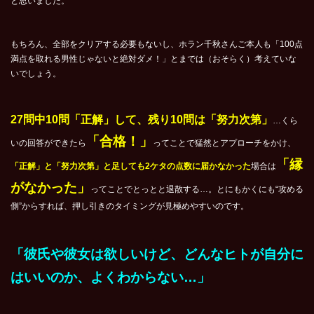
と思いました。
もちろん、全部をクリアする必要もないし、ホラン千秋さんご本人も「100点
満点を取れる男性じゃないと絶対ダメ！」とまでは（おそらく）考えていな
いでしょう。
27問中10問「正解」して、残り10問は「努力次第」
…くら
「合格！」
いの回答ができたら
ってことで猛然とアプローチをかけ、
「縁
「正解」と「努力次第」と足しても2ケタの点数に届かなかった
場合は
がなかった」
ってことでとっとと退散する…。とにもかくにも“攻める
側”からすれば、押し引きのタイミングが見極めやすいのです。
「彼氏や彼女は欲しいけど、どんなヒトが自分に
はいいのか、よくわからない…」