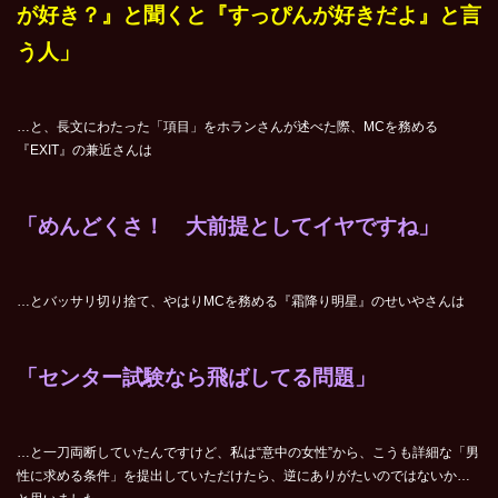
が好き？』と聞くと『すっぴんが好きだよ』と言
う人」
…と、長文にわたった「項目」をホランさんが述べた際、MCを務める
『EXIT』の兼近さんは
「めんどくさ！ 大前提としてイヤですね」
…とバッサリ切り捨て、やはりMCを務める『霜降り明星』のせいやさんは
「センター試験なら飛ばしてる問題」
…と一刀両断していたんですけど、私は“意中の女性”から、こうも詳細な「男
性に求める条件」を提出していただけたら、逆にありがたいのではないか…