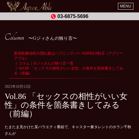
MENU
03-6875-5696
Column
Gジィさんの独り言
新宿歌舞伎町の隠れ家はハプニングバー AGREEABLE（アグリー
アブル）
コラム｜Gジィさんの独り言一覧
Vol.86 「セックスの相性がいい女性」の条件を箇条書きしてみ
る（前編）
2021年10月12日
Vol.86 「セックスの相性がいい女
性」の条件を箇条書きしてみる
（前編）
たまたま見かけた某バラエティ番組で、キャスター兼タレントのホラン千秋
さんが