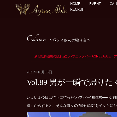
HOME
EVENT
CAL
RECRUIT
Column
Gジィさんの独り言
新宿歌舞伎町の隠れ家はハプニングバー AGREEABLE（
2021年10月15日
Vol.89 男が一瞬で帰
いよいよ今日は待ちに待った“ハプバー”初体験──お
線」からすると、そんな貴女の“完全武装”をイッキに