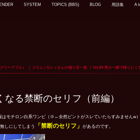
ENDER
SYSTEM
TOPICS (BBS)
BLOG
用語集
A t
アグリーアブル）
コラム｜Gジィさんの独り言一覧
Vol.89 男が一瞬で帰り
りたくなる禁断のセリフ（前編）
洋服はモチロン白系ワンピ（※←全然ピントがスレていたらすみませんw
「禁断のセリフ」
台無しにしてしまう
があるのです。