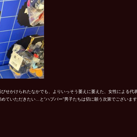
びせかけられたなかでも、よりいっそう萎えに萎えた、女性による代表
ていただきたい…と“ハプバー”男子たちは切に願う次第でございますm(