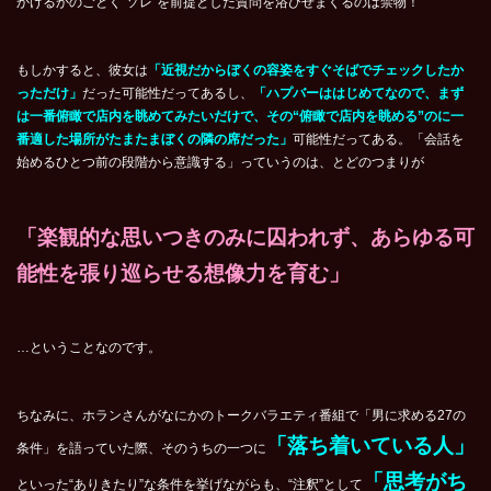
かけるかのごとく“ソレ”を前提とした質問を浴びせまくるのは禁物！
もしかすると、彼女は
「近視だからぼくの容姿をすぐそばでチェックしたか
っただけ」
だった可能性だってあるし、
「ハプバーははじめてなので、まず
は一番俯瞰で店内を眺めてみたいだけで、その“俯瞰で店内を眺める”のに一
番適した場所がたまたまぼくの隣の席だった」
可能性だってある。「会話を
始めるひとつ前の段階から意識する」っていうのは、とどのつまりが
「楽観的な思いつきのみに囚われず、あらゆる可
能性を張り巡らせる想像力を育む」
…ということなのです。
ちなみに、ホランさんがなにかのトークバラエティ番組で「男に求める27の
「落ち着いている人」
条件」を語っていた際、そのうちの一つに
「思考がち
といった“ありきたり”な条件を挙げながらも、“注釈”として