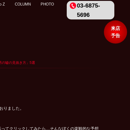
o Z
COLUMN
PHOTO
03-6875-
5696
来店
予告
な「男の嘘の見抜き方」5選
おりました。
括ってクリックしてみたら…そんなぼくの楽観的な予想