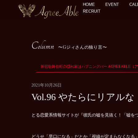
HOME
EVENT
CAL
RECRUIT
Column
Gジィさんの独り言
新宿歌舞伎町の隠れ家はハプニングバー AGREEABLE（
2021年10月26日
Vol.96 やたらにリア
とる恋愛系情報サイトが『彼氏の嘘を見抜く！「嘘を
どうせ「早口になる」だとか「視線が定まらなくなる