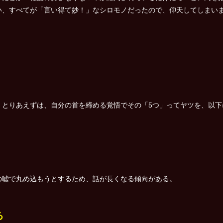
い、すべてが「言い得て妙！」なシロモノだったので、仰天してしまい
。とりあえずは、自分の首を締める覚悟でその「5つ」ってヤツを、以下
の嘘で丸め込もうとするため、話が長くなる傾向がある。
る