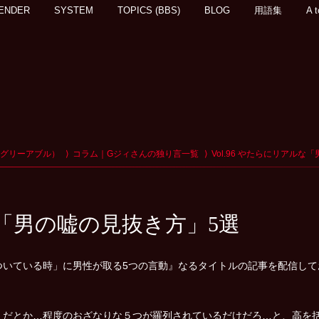
ENDER
SYSTEM
TOPICS (BBS)
BLOG
用語集
A t
アグリーアブル）
コラム｜Gジィさんの独り言一覧
Vol.96 やたらにリアル
ルな「男の嘘の見抜き方」5選
ついている時」に男性が取る5つの言動』なるタイトルの記事を配信して
」だとか…程度のおざなりな５つが羅列されているだけだろ…と、高を