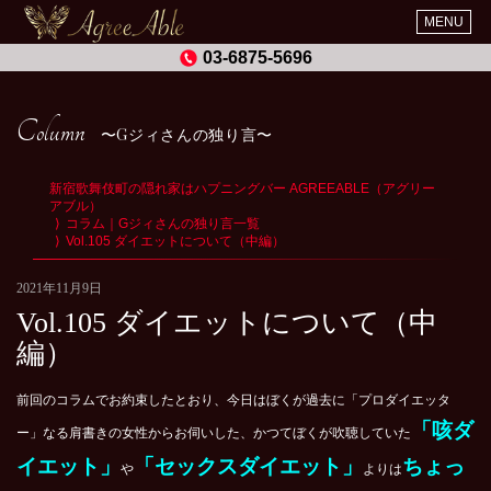
MENU
03-6875-5696
Column
Gジィさんの独り言
新宿歌舞伎町の隠れ家はハプニングバー AGREEABLE（アグリー
アブル）
コラム｜Gジィさんの独り言一覧
Vol.105 ダイエットについて（中編）
2021年11月9日
Vol.105 ダイエットについて（中
編）
前回のコラムでお約束したとおり、今日はぼくが過去に「プロダイエッタ
「咳ダ
ー」なる肩書きの女性からお伺いした、かつてぼくが吹聴していた
イエット」
「セックスダイエット」
ちょっ
や
よりは