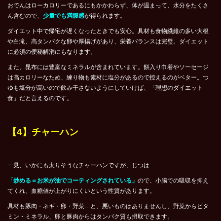
おでんはローカロリーであるにもかかわらず、体が温まって、水分をたくさ
ん含むので、
少量でも満腹感
が得られます。
ダイエット中で帰宅が遅くなったときでも安心。具材も食物繊維の多い大根
や白滝、高タンパクな卵や厚揚げがあり、栄養バランスは完璧。ダイエット
に必須の便秘解消にもなります。
また、昆布には豊富なミネラルが含まれています。餅入り巾着やソーセージ
は高カロリーなため、練り物も素材に塩分があるので控えるのがベター。つ
ゆも塩分が高いので飲み干さないようにしていけば、「理想のダイエット
食」だと言えるのです。
【4】チャーハン
一見、いかにも太りそうなチャーハンですが、じつは
「炒める＝お米が油でコーティングされている」
ので、小腸での吸収を抑え
てくれ、血糖値が上がりにくいという性質があります。
具材も豚肉・ネギ・卵・野菜…と、悪いものはありませんし、野菜からビタ
ミン・ミネラル、卵と豚肉からはタンパク質も摂取できます。