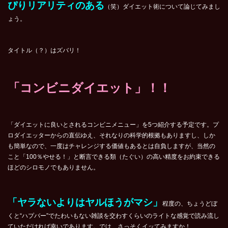
ぴりリアリティのある
（笑）ダイエット術について論じてみまし
ょう。
タイトル（？）はズバリ！
「コンビニダイエット」！！
「ダイエットに良いとされるコンビニメニュー」を5つ紹介する予定です。プ
ロダイエッターからの直伝ゆえ、それなりの科学的根拠もありますし、しか
も簡単なので、一度はチャレンジする価値もあるとは自負しますが、当然の
こと「100％やせる！」と断言できる類（たぐい）の高い精度をお約束できる
ほどのシロモノでもありません。
「ヤラないよりはヤルほうがマシ」
程度の、ちょうどぼ
くと“ハプバー”でたわいもない雑談を交わすくらいのライトな感覚で読み流し
ていただければ幸いであります。では、さっそくイッてみますか！