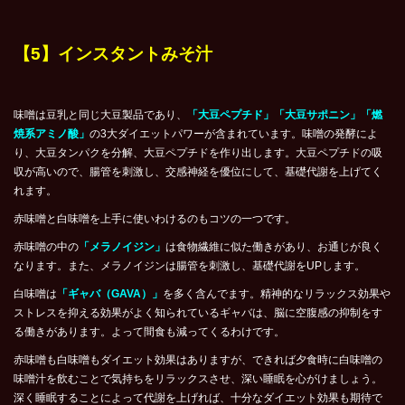
【5】インスタントみそ汁
味噌は豆乳と同じ大豆製品であり、
「大豆ペプチド」「大豆サポニン」「燃
焼系アミノ酸」
の3大ダイエットパワーが含まれています。味噌の発酵によ
り、大豆タンパクを分解、大豆ペプチドを作り出します。大豆ペプチドの吸
収が高いので、腸管を刺激し、交感神経を優位にして、基礎代謝を上げてく
れます。
赤味噌と白味噌を上手に使いわけるのもコツの一つです。
赤味噌の中の
「メラノイジン」
は食物繊維に似た働きがあり、お通じが良く
なります。また、メラノイジンは腸管を刺激し、基礎代謝をUPします。
白味噌は
「ギャバ（GAVA）」
を多く含んでます。精神的なリラックス効果や
ストレスを抑える効果がよく知られているギャバは、脳に空腹感の抑制をす
る働きがあります。よって間食も減ってくるわけです。
赤味噌も白味噌もダイエット効果はありますが、できれば夕食時に白味噌の
味噌汁を飲むことで気持ちをリラックスさせ、深い睡眠を心がけましょう。
深く睡眠することによって代謝を上げれば、十分なダイエット効果も期待で