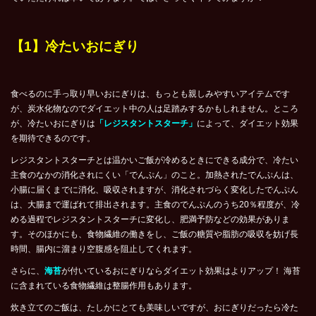
【1】冷たいおにぎり
食べるのに手っ取り早いおにぎりは、もっとも親しみやすいアイテムです
が、炭水化物なのでダイエット中の人は足踏みするかもしれません。ところ
が、冷たいおにぎりは
「レジスタントスターチ」
によって、ダイエット効果
を期待できるのです。
レジスタントスターチとは温かいご飯が冷めるときにできる成分で、冷たい
主食のなかの消化されにくい「でんぷん」のこと。加熱されたでんぷんは、
小腸に届くまでに消化、吸収されますが、消化されづらく変化したでんぷん
は、大腸まで運ばれて排出されます。主食のでんぷんのうち20％程度が、冷
める過程でレジスタントスターチに変化し、肥満予防などの効果がありま
す。そのほかにも、食物繊維の働きをし、ご飯の糖質や脂肪の吸収を妨げ長
時間、腸内に溜まり空腹感を阻止してくれます。
さらに、
海苔
が付いているおにぎりならダイエット効果はよりアップ！ 海苔
に含まれている食物繊維は整腸作用もあります。
炊き立てのご飯は、たしかにとても美味しいですが、おにぎりだったら冷た