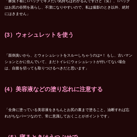
「勝負下着にTバックでキメたい気持ちはわかるんですけど（笑）、Tバック
はお尻の谷間を蒸らし、不潔になりやすいので、私は撮影のとき以外、絶対
にはきません」
(3
）ウォシュレットを使う
「面倒臭いから、とウォシュレットをスルーしちゃうのは×！ もし、古いマン
ションとかに住んでいて、まだトイレにウォシュレットが付いてない場合
は、自腹を切っても取りつけるべきだと思います」
(4
）美容液などの塗り忘れに注意する
「全身に塗っている美容液をきちんとお尻の裏まで塗ること。油断すれば忘
れがちなパーツなので、常に意識しておくことがポイントです」