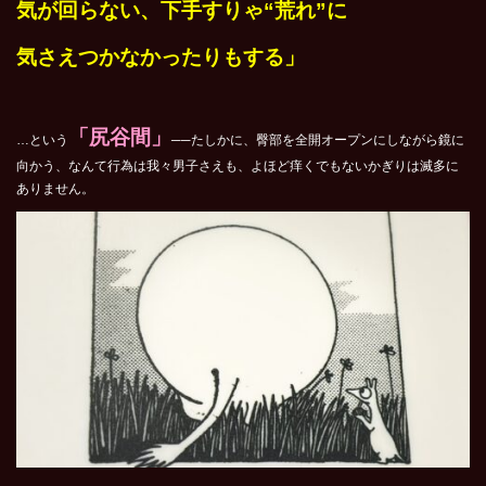
気が回らない、下手すりゃ“荒れ”に
気さえつかなかったりもする」
「尻谷間」
…という
──たしかに、臀部を全開オープンにしながら鏡に
向かう、なんて行為は我々男子さえも、よほど痒くでもないかぎりは滅多に
ありません。