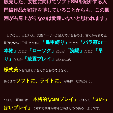
販売した、女性に向けてソフトSMを紹介する入
門編作品が好評を博していることからも、この風
潮が右肩上がりなのは間違いないと思われます」
…とのこと。とはいえ、女性ユーザーが望んでいるものは、古くからある正
「亀甲縛り」
「バラ鞭or一
統的なSMの“王道”とされる
だとか
本鞭」
「ローソク」
「浣腸」
「吊
だとか
だとか
だとか
り」
「放置プレイ」
だとか
だとか…の
様式美
をも背景とするガチなものではなく、
ソフトに、ライトに、
あくまで
が条件…なのだそう。
「本格的なSMプレイ」
「SMっ
つまり、正確には
ではなく
ぽいプレイ」
に対する興味が昨今は高まりつつある…ようです。