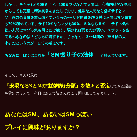
しかし、そもそもが100％サド、100％マゾなんて人間は、心療内科的な見地
からしても完璧に精神異常をきたしており、健常な人間なら必ずサドとマ
ゾ、両方の資質を兼ね備えているもの──サド気質を70％持つ人間はマゾ気質
も70％秘めている、サド30％ならマゾも30％、５％なら５％──サドっ気の
強い人間はマゾっ気も同じだけ強く、弱ければ同じだけ弱い。スポットをあ
てるべきなのは「どちらに属するか」じゃなく、Ｓ〜Ｍ間の「振り幅の大
小」だというのが、ぼくの考えです。
「SM振り子の法則」
ちなみに、ぼくはこれを
と呼んでいます。
そして、そんな風に
「安易なるSとMの性的嗜好分類」を散々と否定
してきた過去
を承知のうえで、今日はあえて皆さんにこう問い直してみましょう。
あなたはSM、あるいはSMっぽい
プレイに興味がありますか？