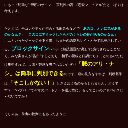
にもって明確な“拒絶”のサイン──実利性の高い“恋愛マニュアル”だと、ぼくは
考えます。
たとえば、合コンや男女が混合する飲み会などで
「あのコ、オレに気がある
のかなぁ？」「このコにアタックしたらどのくらいの芽があるのかなぁ」
……といったジャッジを下す際、ちまたの恋愛系サイトとかで乱発されてい
ブロックサイン
る、
レベルに解読困難な“兆し”に惑わされることな
く、みな実さんが“告白”するとおり、相手の視線と口調にちょっとのあいだだ
「脈のアリ・ナ
け集中すれば、よほど鈍感な男でもないかぎり
シ」は簡単に判別できる
のです。逆の見方をすれば、判断基準
「そこしかない！」
は
とさえ言えるのかもしれません。どうで
す？ “ハプバー”で今宵のパートナーを選ぶ際に、もってこいのアドバイスじ
ゃないですか！
そりゃあ、前出の批判にもあったように