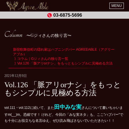
MENU
03-6875-5696
Column
Gジィさんの独り言
新宿歌舞伎町の隠れ家はハプニングバー AGREEABLE（アグリー
アブル）
コラム｜Gジィさんの独り言一覧
Vol.126 「脈アリorナシ」をもっともシンプルに見極める方法
2021年12月9日
Vol.126 「脈アリorナシ」をもっと
もシンプルに見極める方法
田中みな実
vol.111・vol.112に続いて、また
さんについて書いちゃいま
すm(__)m。恐縮です！ けれど、今回の「みな実ネタ」も、ここ“ハプバー”で
も十分にお役立ちな名言ゆえ、ぜひ読み飛ばさないでいただきたい！！