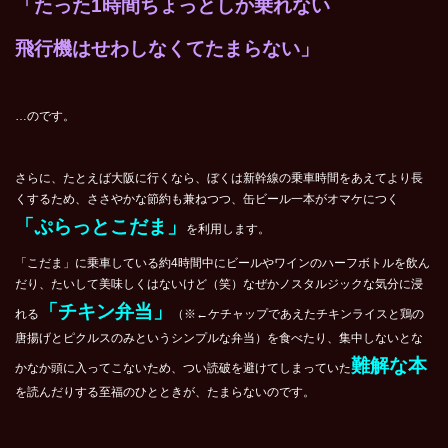
「たった1時間ちょっとしか乗れない
飛行機はせわしなくてたまらない」
…のです。
さらに、たとえば大阪に行くなら、ぼくは新幹線の乗車時間をあえてより長
くするため、ささやかな節約も兼ねつつ、缶ビール一本がオマケにつく
「ぷらっとこだま」
を利用します。
「こだま」に乗車している約4時間中にビールやワインのハーフボトルを飲ん
だり、たいして美味しくはないけど（笑）なぜかノスタルジックな気分に浸
「チキン弁当」
れる
（※←ケチャップであえたチキンライスと鶏の
唐揚げとピクルスのみというシンプルな弁当）を食べたり、集中しないとな
難解な本
かなか頭に入ってこないため、つい読破を避けてしまっていた
を読んだりする至福のひとときが、たまらないのです。