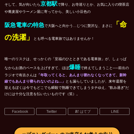
京都駅
そして、気が向いたら
で降り、お寺巡りとか、お気に入りの喫茶店
や蕎麦屋やラーメン屋に寄ってから、美しい小豆色の
「命
阪急電車の特急
で大阪へと向かう…じつに贅沢な、まさに
の洗濯」
とも呼べる電車旅ではありませんか！
唯一のリスクは、せっかくの「至福のひとときである電車旅」が、しょっぱ
爆睡
なからお酒のペースを上げすぎて、ほぼ
で終えてしまうこと──前出の
ラジオで有吉さんは
「年取ってくると、あんまり寝れなくなってきて、新幹
線でもあんまり寝られないのよね…」
とも漏らしていましたが、来年還暦を
迎えるぼくは今でもどこでも瞬殺で熟睡できてしまうタチゆえ、“飲み過ぎ”だ
けには十分な注意を払いたいものです（笑）。
Facebook
Twitter
はてブ
LINE