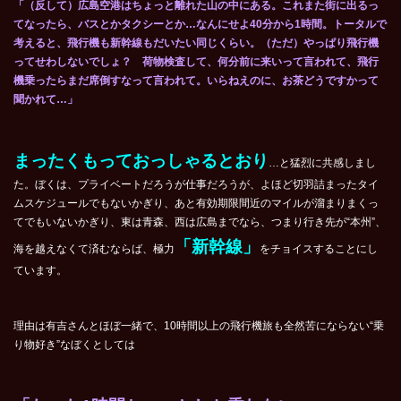
「（反して）広島空港はちょっと離れた山の中にある。これまた街に出るっ
てなったら、バスとかタクシーとか…なんにせよ40分から1時間。トータルで
考えると、飛行機も新幹線もだいたい同じくらい。（ただ）やっぱり飛行機
ってせわしないでしょ？ 荷物検査して、何分前に来いって言われて、飛行
機乗ったらまだ席倒すなって言われて。いらねえのに、お茶どうですかって
聞かれて…」
まったくもっておっしゃるとおり
…と猛烈に共感しまし
た。ぼくは、プライベートだろうが仕事だろうが、よほど切羽詰まったタイ
ムスケジュールでもないかぎり、あと有効期限間近のマイルが溜まりまくっ
てでもいないかぎり、東は青森、西は広島までなら、つまり行き先が“本州”、
「新幹線」
海を越えなくて済むならば、極力
をチョイスすることにし
ています。
理由は有吉さんとほぼ一緒で、10時間以上の飛行機旅も全然苦にならない“乗
り物好き”なぼくとしては