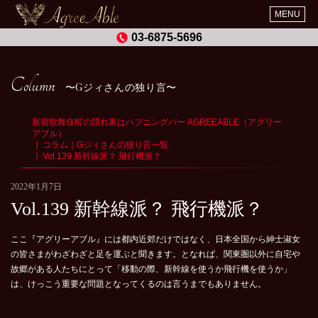
MENU
03-6875-5696
Column
Gジィさんの独り言
新宿歌舞伎町の隠れ家はハプニングバー AGREEABLE（アグリー
アブル）
コラム｜Gジィさんの独り言一覧
Vol.139 新幹線派？ 飛行機派？
2022年1月7日
Vol.139 新幹線派？ 飛行機派？
ここ『アグリーアブル』には都内近郊だけではなく、日本全国から紳士淑女
の皆さまがわざわざと足を運ぶと聞きます。となれば、関東圏以外に自宅や
故郷がある人たちにとって「移動の際、新幹線を使うか飛行機を使うか」
は、けっこう重要な問題となってくるのは言うまでもありません。