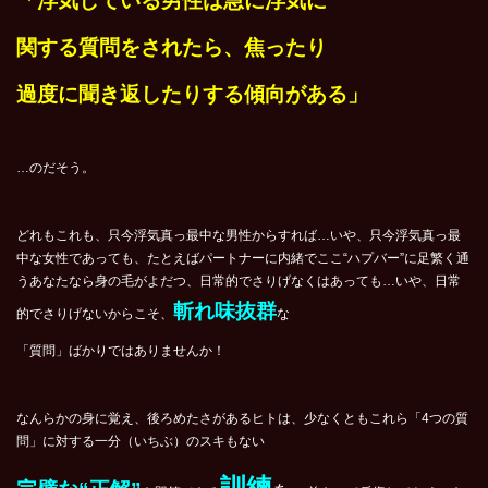
「浮気している男性は急に浮気に
関する質問をされたら、焦ったり
過度に聞き返したりする傾向がある」
…のだそう。
どれもこれも、只今浮気真っ最中な男性からすれば…いや、只今浮気真っ最
中な女性であっても、たとえばパートナーに内緒でここ“ハプバー”に足繁く通
うあなたなら身の毛がよだつ、日常的でさりげなくはあっても…いや、日常
斬れ味抜群
的でさりげないからこそ、
な
「質問」ばかりではありませんか！
なんらかの身に覚え、後ろめたさがあるヒトは、少なくともこれら「4つの質
問」に対する一分（いちぶ）のスキもない
訓練