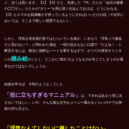
と、ぼくは思います。【1】【4】だと、先述した「FX」だとか「会社の後輩
の◯◯サン」だとかの“ダミー”を用心深く仕込んでおけば、どうにかなる。
【3】もスマホを肌身離さず持っているようにすればいいだけの話（※近年に
おいては、そこまで怪しい習慣でもない）。
しかし、浮気を現在進行形ではたらいている者が、いきなり「浮気って最低
だと思わない？」と問われた場合、一切の淀みもない口調で「だよね！」と
断言するには、相当に強靭なハートを要するはずで、かつての潜伏キリシタ
踏み絵
ンの
のごとく、どこかに“揺れ”のようなものが生じてしまうのが通
常なのではないでしょうか。
結論を申せば、今回のようなこうした
「役に立ちすぎるマニュアル」
は、できればあまり世に出
さないでほしい…いや、そんな風な文句をぶーぶー垂れるくらいのヤワな神
経の持ち主なら、
「浮気なんてしないに越したことはない」