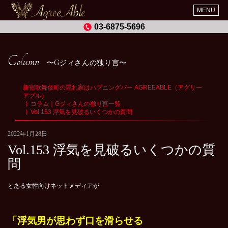
MENU
03-6875-5696
Column
Gジィさんの独り言
新宿歌舞伎町の隠れ家はハプニングバー AGREEABLE（アグリー
アブル）
コラム｜Gジィさんの独り言一覧
Vol.153 浮気を見破るいくつかの質問
2022年1月28日
Vol.153 浮気を見破るいくつかの質
問
とある女性向けネットメディアが
「
浮気男が思わず口を滑らせる