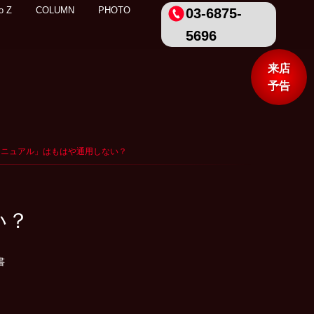
o Z
COLUMN
PHOTO
03-6875-
5696
来店
予告
恋愛マニュアル」はもはや通用しない？
い？
書