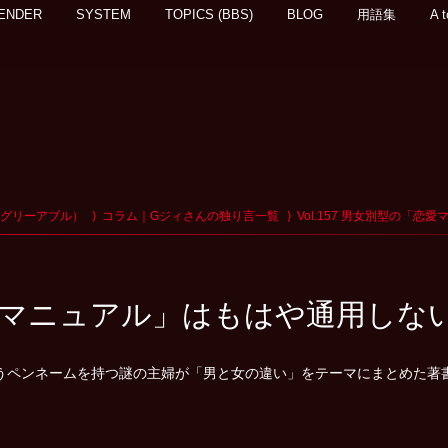
ENDER
SYSTEM
TOPICS (BBS)
BLOG
用語集
A t
アグリーアブル）
コラム｜Gジィさんの独り言一覧
Vol.157 男女別型の「
「恋愛マニュアル」はもはや通用しな
うペンネームを持つ謎の主婦が「男と女の違い」をテーマにまとめた著