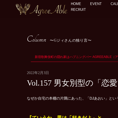
HOME
EVENT
CAL
RECRUIT
Column
Gジィさんの独り言
新宿歌舞伎町の隠れ家はハプニングバー AGREEABLE（
2022年2月3日
Vol.157 男女別型の
なぜか自宅の本棚の片隅にあった、「DJあおい」とい
『ていうか、男は「好きだよ」と