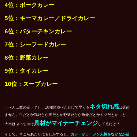
4
位：ポークカレー
5
位：キーマカレー／ドライカレー
6
位：バターチキンカレー
7
位：シーフードカレー
8
位：野菜カレー
9
位：タイカレー
10
位：スープカレー
ネタ切れ感
う〜ん…案の定（？）、10種類並べただけで早くも
は否め
ません。牛だとか鶏だとか豚だとか野菜だとか魚介だとかカツだとか…と、
具材がマイナーチェンジ
大半はぶっちゃけ
してるだけ？
そして、そこらあたりにもしかすると、
カレーがラーメン人気をなかなか超