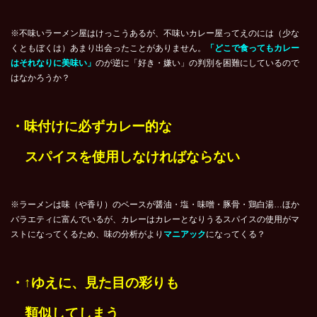
※不味いラーメン屋はけっこうあるが、不味いカレー屋ってえのには（少な
くともぼくは）あまり出会ったことがありません。
「どこで食ってもカレー
はそれなりに美味い」
のが逆に「好き・嫌い」の判別を困難にしているので
はなかろうか？
・味付けに必ずカレー的な
スパイスを使用しなければならない
※ラーメンは味（や香り）のベースが醤油・塩・味噌・豚骨・鶏白湯…ほか
バラエティに富んでいるが、カレーはカレーとなりうるスパイスの使用がマ
ストになってくるため、味の分析がより
マニアック
になってくる？
・↑ゆえに、見た目の彩りも
類似してしまう