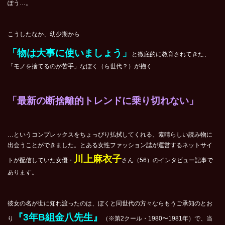
ぽう…。
こうしたなか、幼少期から
「物は大事に使いましょう」
と徹底的に教育されてきた、
「モノを捨てるのが苦手」なぼく（ら世代？）が抱く
「最新の断捨離的トレンドに乗り切れない」
…というコンプレックスをちょっぴり払拭してくれる、素晴らしい読み物に
出会うことができました。とある女性ファッション誌が運営するネットサイ
川上麻衣子
トが配信していた女優・
さん（56）のインタビュー記事で
あります。
彼女の名が世に知れ渡ったのは、ぼくと同世代の方々ならもうご承知のとお
『3年B組金八先生』
り
（※第2クール・1980〜1981年）で、当