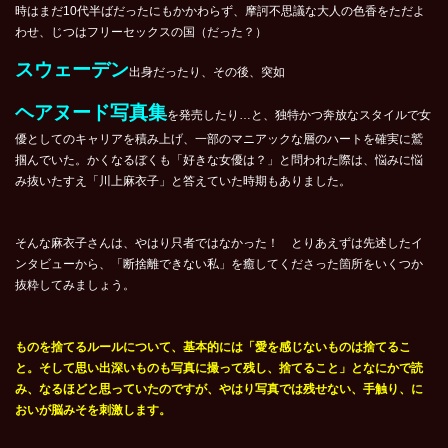
時はまだ10代半ばだったにもかかわらず、摩訶不思議な大人の色香をただよ
わせ、じつはフリーセックスの国（だった？）
スウェーデン
出身だったり、その後、突如
ヘアヌード写真集
を発売したり…と、独特かつ奔放なスタイルで女
優としてのキャリアを積み上げ、一部のマニアックな層のハートを確実に鷲
掴んでいた。かくなるぼくも「好きな女優は？」と問われた際は、悩みに悩
み抜いたすえ「川上麻衣子」と答えていた時期もありました。
そんな麻衣子さんは、やはり只者ではなかった！ とりあえずは先述したイ
ンタビューから、「断捨離できない私」を癒してくださった箇所をいくつか
抜粋してみましょう。
ものを捨てるルールについて、基本的には「愛を感じないものは捨てるこ
と。そして思い出深いものも写真に撮って残し、捨てること」となにかで読
み、なるほどと思っていたのですが、やはり写真では残せない、手触り、に
おいが脳みそを刺激します。