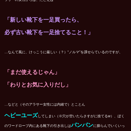
「新しい靴下を一足買ったら、
必ず古い靴下を一足捨てること！」
…なんて風に、けっこうに厳しい（？）“ノルマ”を課せらているのですが、
「まだ使えるじゃん」
「わりとお気に入りだし」
…などと（そのアラサー女性には内緒で）とことん
ヘビーユーズ
してしまい（※穴が空いたらさすがに捨てるw）、ぼく
パンパン
のワードローブ内にある靴下の引き出しは
に膨らんでいくいっ