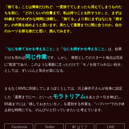
「捨てる」ことは簡単だけれど、一度捨ててしまったら消えてしまうものた
ちを前に、「どのくらいの分量まで、私は持つことを許そうか」と、まずは
60歳までのわずかな時間に決断し、「捨てる」より前にまずはなにを「残す
か」の作業を始めようと思います。果たして還暦までに間に合うのか。自分
のルーツを探る旅だと思い、挑んでみます。
「なにを捨てるかを考えること」
と
「なにを残すかを考えること」
は、結果
同じ作業
だけを見れば
です。しかし、発想としてのスタート地点は完全
に“真逆”であり、このような着眼に立っただけで「モノを捨てられない自分」
としては、ずいぶんと気分が楽になる。
まもなく60代に到達してしまうぼくとしては、川上麻衣子さんが自身に設定
モラトリアム
した「還暦までに〜」といった
をあと少々引き伸ばし、
65歳までには「残しておきたいモノ」を選別する作業を、“ハプバー”での小休
止的な時間にでも、のんびりと行っていきたいと考えています。
Facebook
Twitter
はてブ
LINE