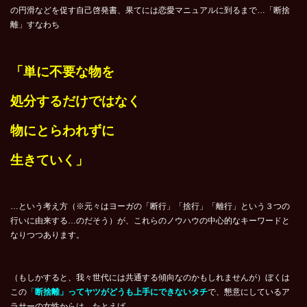
の円滑などを促す自己啓発書、果てには恋愛マニュアルに到るまで…「断捨
離」すなわち
「単に不要な物を
処分するだけではなく
物にとらわれずに
生きていく」
…という考え方（※元々はヨーガの「断行」「捨行」「離行」という３つの
行いに由来する…のだそう）が、これらのノウハウの中心的なキーワードと
なりつつあります。
（もしかすると、我々世代には共通する傾向なのかもしれませんが）ぼくは
この
「
断捨離」ってヤツがどうも上手にできないタチ
で、懇意にしているア
ラサーの女性からは、たとえば