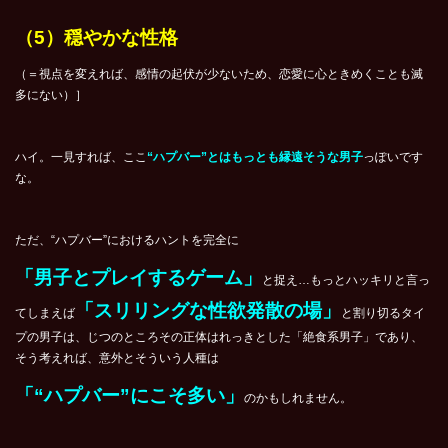
（5）穏やかな性格
（＝視点を変えれば、感情の起伏が少ないため、恋愛に心ときめくことも滅
多にない）］
ハイ。一見すれば、ここ
“ハプバー”とはもっとも縁遠そうな男子
っぽいです
な。
ただ、“ハプバー”におけるハントを完全に
「男子とプレイするゲーム」
と捉え…もっとハッキリと言っ
「スリリングな性欲発散の場」
てしまえば
と割り切るタイ
プの男子は、じつのところその正体はれっきとした「絶食系男子」であり、
そう考えれば、意外とそういう人種は
「“ハプバー”にこそ多い」
のかもしれません。