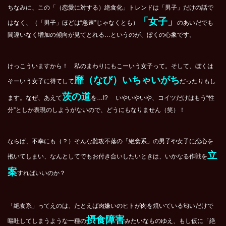
ちなみに、この「（恋愛に対する）絶食化」トレンドは「男子」だけの話で
「女子」
はなく、（「男子」ほどは“急速”じゃなくとも）
のあいだでも
間違いなく増加の傾向が見てとれる…というのが、ぼくの心象です。
けっこういますから！ 私のまわりにもこーいう女子って。そして、ぼくは
靡（なび）いちゃいがち
そーいう女子に得てして
だったりもし
茨の道
ます。なぜ、あえて
を…!? いやいやいや、コイツだけはもう“性
分”としか表現のしようがないので、どうにもなりません（笑）！
ならば、不幸にも（？）そんな難攻不落の「絶食系」の男子や女子に恋心を
立
抱いてしまい、なんとしてでもお付き合いしたいときは、いかなる作戦を
案
すればいいのか？
「絶食系」ってえのは、たとえば肉嫌いのヒトが肉を焼いている匂いだけで
摂食障害
嘔吐してしまうような一種の
みたいなものゆえ、もし仮に「絶