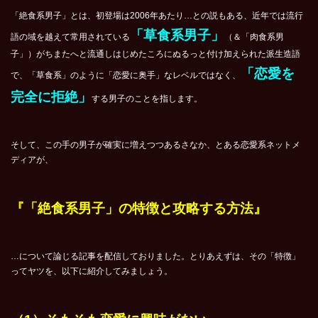
「絶食系男子」とは、初登場は2006年あたり…との説もある、近年では流行
「草食系男子」
語の域を越えて常用されている
（＆「肉食系男
子」）がちまたへと流通しはじめたころにぬるっと付け加えられた派生造語
「恋愛を
で、「草食系」のように「恋愛に奥手」なレベルではなく、
完全に拒絶」
する男子のことを指します。
そして、この手の男子が確実に増えつつあるさなか、とある恋愛系ネットメ
ディアが、
『「絶食系男子」の特徴と攻略する方法』
…について論じる記事を配信しておりました。とりあえずは、その「特徴」
ってヤツを、以下に紹介してみましょう。