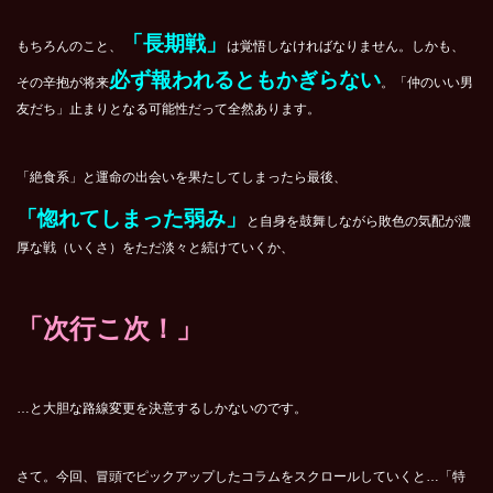
「長期戦」
もちろんのこと、
は覚悟しなければなりません。しかも、
必ず報われるともかぎらない
その辛抱が将来
。「仲のいい男
友だち」止まりとなる可能性だって全然あります。
「絶食系」と運命の出会いを果たしてしまったら最後、
「惚れてしまった弱み」
と自身を鼓舞しながら敗色の気配が濃
厚な戦（いくさ）をただ淡々と続けていくか、
「次行こ次！」
…と大胆な路線変更を決意するしかないのです。
さて。今回、冒頭でピックアップしたコラムをスクロールしていくと…「特