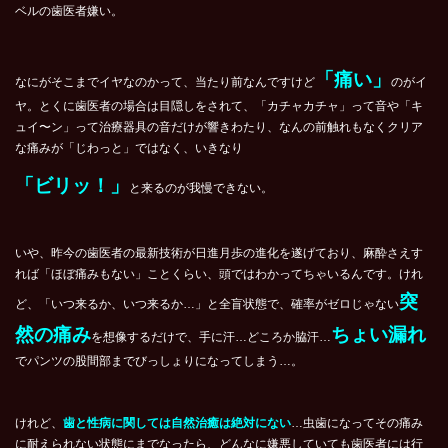
ベルの歯医者嫌い。
「痛い」
なにがそこまでイヤなのかって、当たり前なんですけど
のがイ
ヤ。とくに歯医者の場合は目隠しをされて、「カチャカチャ」って音や「キ
ュイ〜ン」って治療器具の音だけが響きわたり、なんの前触れもなくクリア
な痛みが「じわっと」ではなく、いきなり
「ビリッ！」
と来るのが我慢できない。
いや、昨今の歯医者の最新技術が日進月歩の進化を遂げており、麻酔さえす
れば「ほぼ痛みもない」ことくらい、頭ではわかってちゃいるんです。けれ
突
ど、「いつ来るか、いつ来るか…」と全盲状態で、確率がゼロじゃない
然の痛み
ちょい漏れ
を想像するだけで、手に汗…どころか脇汗…
でパンツの股間部までびっしょりになってしまう…。
けれど、
歯と性病に関しては自然治癒は絶対にない
…虫歯になってその痛み
に耐えられない状態にまでなったら、どんなに嫌悪していても歯医者には行