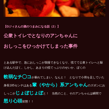
【Gジィさんの酒のつまみになる話（2）】
公衆トイレでとなりのアンちゃんに
おしっこをひっかけてしまった事件
とある駅中で、急におしっこが我慢できなくなり、慌てて公衆トイレへと駆
け込んだぼく。しかし、あまりの慌てっぷりのせいか、ぼくの
軟弱なチ◯コ
が暴れてしまい、なんと！ となりで小用を足していた
輩（やから）系アンちゃん
身長185センチはある
のズボンにお
じょぼじょぼ
しっこが
と！ 当然のこと、そのアンちゃんは瞬間で
怒り心頭
状態！！