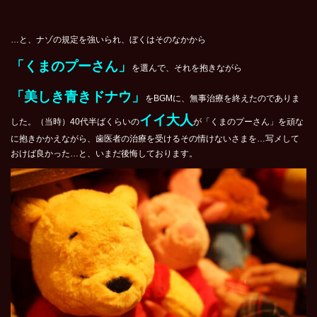
…と、ナゾの規定を強いられ、ぼくはそのなかから
「くまのプーさん」
を選んで、それを抱きながら
「美しき青きドナウ」
をBGMに、無事治療を終えたのでありま
イイ大人
した。（当時）40代半ばくらいの
が「くまのプーさん」を頑な
に抱きかかえながら、歯医者の治療を受けるその情けないさまを…写メして
おけば良かった…と、いまだ後悔しております。