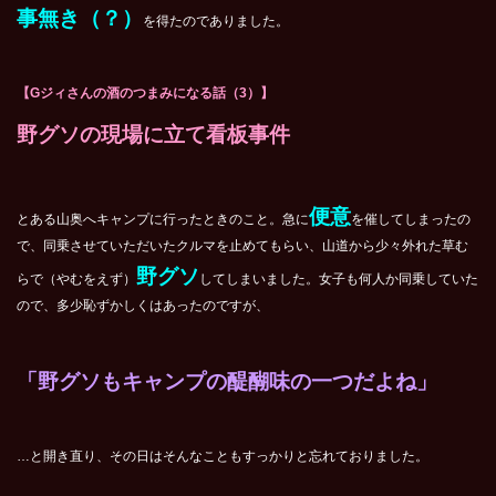
事無き（？）
を得たのでありました。
【Gジィさんの酒のつまみになる話（3）】
野グソの現場に立て看板事件
便意
とある山奥へキャンプに行ったときのこと。急に
を催してしまったの
で、同乗させていただいたクルマを止めてもらい、山道から少々外れた草む
野グソ
らで（やむをえず）
してしまいました。女子も何人か同乗していた
ので、多少恥ずかしくはあったのですが、
「野グソもキャンプの醍醐味の一つだよね」
…と開き直り、その日はそんなこともすっかりと忘れておりました。