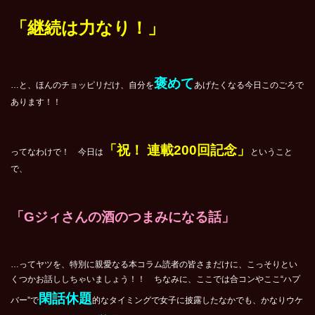
「継続は力なり！」
褒めて
…と、ほんのチョッピリだけ、自分を
あげたくなる今日このごろで
あります！！
「祝！ 連載200回記念」
ってなわけで！ 今日は
ということ
で、
「Gジィさんの酒のつまみになる話」
…ってヤツを、特別に親愛なる本コラム読者の皆さまだけに、こっそりとい
くつかお話ししちゃいましょう！！ ちなみに、ここでは合コンやここ“ハプ
閑話休題
バー”で
的なタイミングで女子に披露したなかでも、かなりウケ