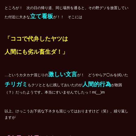
ところが！ 次の日の帰り道、同じ場所を通ると、その野グソを放置してい
立て看板
た付近に大きな
が！！ そこには
「ココで代弁したヤツは
人間にも劣ル畜生ダ！」
激しい文言
…というカタカナ混じりの
が！ どうやらア◯ルを拭いた
チリガミ
人間的行為
もクソとともに残しておいたのが
が敗因
（？）だったようです。本当にすいませんでしたっ！m(__)m
以上、けっこうお下劣な下ネタも混じってはおりますけど（笑）、繰り返し
ますが