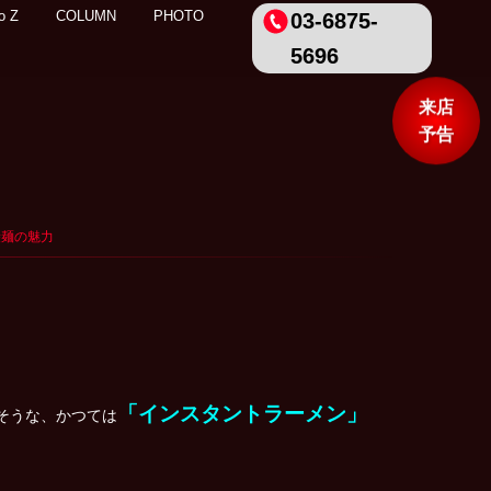
o Z
COLUMN
PHOTO
03-6875-
5696
来店
予告
い袋麺の魅力
「インスタントラーメン」
そうな、かつては