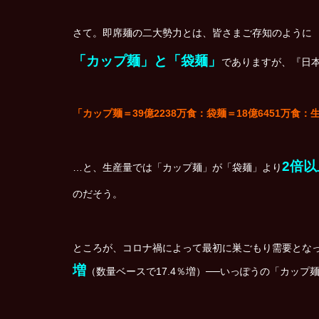
さて。即席麺の二大勢力とは、皆さまご存知のように
「カップ麺」と「袋麺」
でありますが、『日
「カップ麺＝39億2238万食：袋麺＝18億6451万食：
2倍以
…と、生産量では「カップ麺」が「袋麺」より
のだそう。
ところが、コロナ禍によって最初に巣ごもり需要となっ
増
（数量ベースで17.4％増）──いっぽうの「カップ