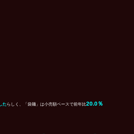
20.0％
した
らしく、「袋麺」は小売額ベースで前年比