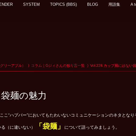
ENDER
SYSTEM
TOPICS (BBS)
BLOG
用語集
A t
アグリーアブル）
コラム｜Gジィさんの独り言一覧
Vol.226 カップ麺にはな
ない袋麺の魅力
ここ“ハプバー”においてもたわいないコミュニケーションのネタとなり
「袋麺」
いる（に違いない）
について語ってみましょう。