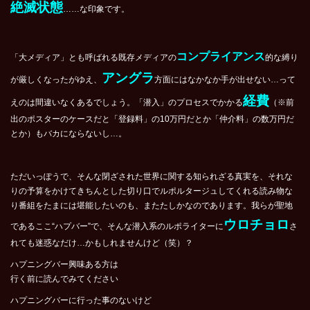
絶滅状態
……な印象です。
コンプライアンス
「大メディア」とも呼ばれる既存メディアの
的な縛り
アングラ
が厳しくなったがゆえ、
方面にはなかなか手が出せない…って
経費
えのは間違いなくあるでしょう。「潜入」のプロセスでかかる
（※前
出のポスターのケースだと「登録料」の10万円だとか「仲介料」の数万円だ
とか）もバカにならないし…。
ただいっぽうで、そんな閉ざされた世界に関する知られざる真実を、それな
りの予算をかけてきちんとした切り口でルポルタージュしてくれる読み物な
り番組をたまには堪能したいのも、またたしかなのであります。我らが聖地
ウロチョロ
であるここ“ハプバー”で、そんな潜入系のルポライターに
さ
れても迷惑なだけ…かもしれませんけど（笑）？
ハプニングバー興味ある方は
行く前に読んでみてください
ハプニングバーに行った事のないけど