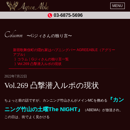
MENU
03-6875-5696
Column
Gジィさんの独り言
新宿歌舞伎町の隠れ家はハプニングバー AGREEABLE（アグリー
アブル）
コラム｜Gジィさんの独り言一覧
Vol.269 凸撃潜入ルポの現状
2022年7月22日
Vol.269 凸撃潜入ルポの現状
『カン
ちょっと前の話ですが、カンニング竹山さんがメインMCを務める
ニング竹山の土曜The NIGHT』
（ABEMA）が放送され、
この日は、街でよく見かける