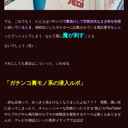
でも、これでもう、たとえば
パチンコで爆負けして茫然自失なまま街を彷徨
い歩いているとき
、偶然目にしたポスターに記載されている電話番号をふら
魔が刺す
っとプッシュしてしまう…なんて風に
ことも
ないでしょう（笑）。
それにしても最近はこういった、いわゆる
「ガチンコ裏モノ系の潜入ルポ」
…的な企画って、めっきり見かけなくなりましたよね？？？ 実際、痛い目
に合ってしまったり、チャレンジャーな性格だったりする“個人”がYouTuber
やらブログやら掲示板やらでその体験談を報告するケースは無くもありませ
んが、テレビや雑誌といった既存メディアではほぼ