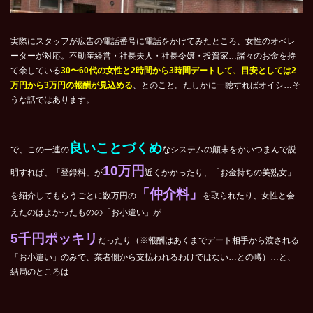
実際にスタッフが広告の電話番号に電話をかけてみたところ、女性のオペレ
ーターが対応。不動産経営・社長夫人・社長令嬢・投資家…諸々のお金を持
て余している
30〜60代の女性と2時間から3時間デートして、目安としては2
万円から3万円の報酬が見込める
、とのこと。たしかに一聴すればオイシ…そ
うな話ではあります。
良いことづくめ
で、この一連の
なシステムの顛末をかいつまんで説
10万円
明すれば、「登録料」が
近くかかったり、「お金持ちの美熟女」
「仲介料」
を紹介してもらうごとに数万円の
を取られたり、女性と会
えたのはよかったものの「お小遣い」が
5千円ポッキリ
だったり（※報酬はあくまでデート相手から渡される
「お小遣い」のみで、業者側から支払われるわけではない…との噂）…と、
結局のところは