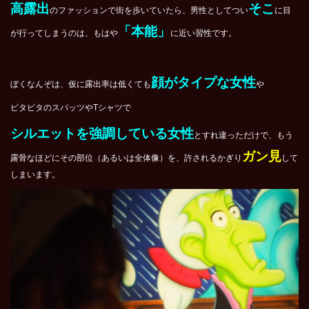
高露出
そこ
のファッションで街を歩いていたら、男性としてつい
に目
「本能」
が行ってしまうのは、もはや
に近い習性です。
顔がタイプな女性
ぼくなんぞは、仮に露出率は低くても
や
ピタピタのスパッツやTシャツで
シルエットを強調している女性
とすれ違っただけで、もう
ガン見
露骨なほどにその部位（あるいは全体像）を、許されるかぎり
して
しまいます。