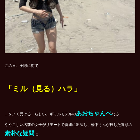
この日、実際に街で
「ミル（見る）ハラ」
あおちゃんぺ
…をよく受ける…らしい、ギャルモデルの
なる
ややこしい名前の女子がリモートで番組に出演し、橋下さんが投じた冒頭の
素朴な疑問
に、