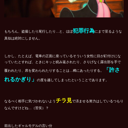
犯罪行為
もちろん、盗撮したり尾行したり…と、ほぼ
にまで至るような
真似は絶対にしません。
しかし、たとえば、電車の正面に座っているそういう女性に目が釘付けにな
っていたとすれば、ときにキッと睨み返されたり、さりげなく露出部を手で
「許さ
覆われたり、席を変わられたりすることは…稀にあったりする。
れるかぎり」
の度を越してしまったということであります。
チラ見
なるべく相手に気づかれないよう
で済ませる努力はしているつもり
なんですけどね…（苦笑）？
前出したギャルモデルの言い分