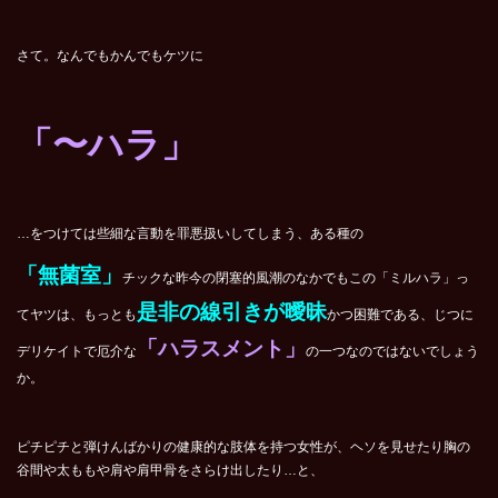
さて。なんでもかんでもケツに
「〜ハラ」
…をつけては些細な言動を罪悪扱いしてしまう、ある種の
「無菌室」
チックな昨今の閉塞的風潮のなかでもこの「ミルハラ」っ
是非の線引きが曖昧
てヤツは、もっとも
かつ困難である、じつに
「ハラスメント」
デリケイトで厄介な
の一つなのではないでしょう
か。
ピチピチと弾けんばかりの健康的な肢体を持つ女性が、ヘソを見せたり胸の
谷間や太ももや肩や肩甲骨をさらけ出したり…と、