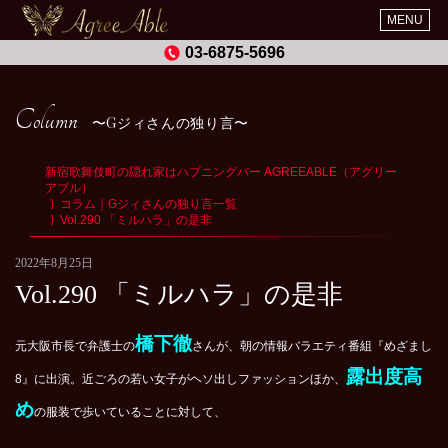
MENU
03-6875-5696
Column
Gジィさんの独り言
新宿歌舞伎町の隠れ家はハプニングバー AGREEABLE（アグリー
アブル）
コラム｜Gジィさんの独り言一覧
Vol.290 「ミルハラ」の是非
2022年8月25日
Vol.290 「ミルハラ」の是非
橋下徹
元大阪市長で弁護士の
さんが、朝の情報バラエティ番組『めざまし
露出度高
8』に出演。近ごろの若い女子がヘソ出しファッションほか、
め
の服装で歩いていることに対して、