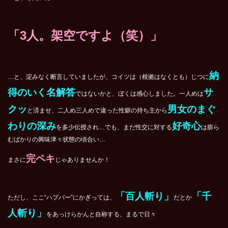
「3人。架空ですよ（笑）」
納
…と、淀みなく断言していましたが、コイツは（根拠はなくとも）じつに
得のいく名解答
サ
ではないかと、ぼくは感心しました。一人めは
クッ
男女のまぐ
と済ませ、二人め三人めで違った性癖の持ち主から
わりの深み
好奇心
を多少伝授され…でも、まだ性交に対する
は膨ら
むばかりの興味津々状態の頃合い…
完ペキ
まさに
じゃありませんか！
「百人斬り」
「千
ただし、ここ“ハプバー”にかぎっては、
だとか
人斬り」
をあっけらかんと自称する、まるで日々