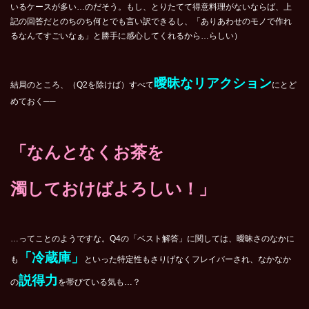
いるケースが多い…のだそう。もし、とりたてて得意料理がないならば、上
記の回答だとのちのち何とでも言い訳できるし、「ありあわせのモノで作れ
るなんてすごいなぁ」と勝手に感心してくれるから…らしい）
曖昧なリアクション
結局のところ、（Q2を除けば）すべて
にとど
めておく──
「なんとなくお茶を
濁しておけばよろしい！」
…ってことのようですな。Q4の「ベスト解答」に関しては、曖昧さのなかに
「冷蔵庫」
も
といった特定性もさりげなくフレイバーされ、なかなか
説得力
の
を帯びている気も…？