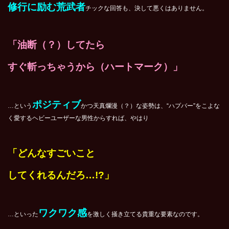
修行に励む荒武者
チックな回答も、決して悪くはありません。
「油断（？）してたら
すぐ斬っちゃうから（ハートマーク）」
ポジティブ
…という
かつ天真爛漫（？）な姿勢は、“ハプバー”をこよな
く愛するヘビーユーザーな男性からすれば、やはり
「どんなすごいこと
してくれるんだろ…!?」
ワクワク感
…といった
を激しく掻き立てる貴重な要素なのです。