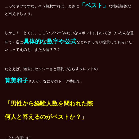
「ベスト」
…ってヤツですな。そう解釈すれば、まさに
な模範解答だ
と言えましょう。
しかし！ とくに、ここ“ハプバー”みたいなスポットにおいては（いろんな意
具体的な数字や公式
味で）逆に
などをきっちり提示してもらいた
い…ってえのも、また人情？？？
たとえば、過去にセクシーさと巨乳でならすタレントの
筧美和子
さんが、なにかのトーク番組で、
「男性から経験人数を問われた際
何人と答えるのがベストか？」
…という問いに