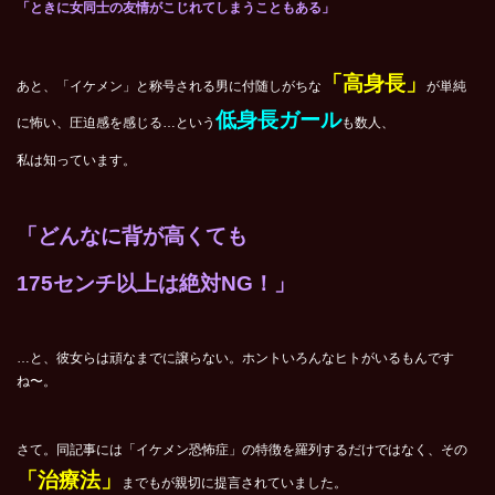
「ときに女同士の友情がこじれてしまうこともある」
「高身長」
あと、「イケメン」と称号される男に付随しがちな
が単純
低身長ガール
に怖い、圧迫感を感じる…という
も数人、
私は知っています。
「どんなに背が高くても
175
センチ以上は絶対NG！」
…と、彼女らは頑なまでに譲らない。ホントいろんなヒトがいるもんです
ね〜。
さて。同記事には「イケメン恐怖症」の特徴を羅列するだけではなく、その
「治療
法」
までもが親切に提言されていました。