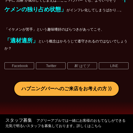
下手に“治療”が成功してしまえば…ここ“ハプバー”でも、よりいっそう
ケメンの独り占め状態」
がインフレ化してしまうばかり…。
「イケメンが苦手」という趣味嗜好のばらつきがあってこそ、
「適材適所」
という概念はかろうじて遵守されるのではないでしょう
か？
Facebook
Twitter
はてブ
LINE
ハプニングバーへのご来店をお考えの方
スタッフ募集
アグリーアブルでは一緒にお客様のおもてなしができる
元気で明るいスタッフを募集しております。詳しくはこちら