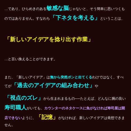
敏感な脳
…であり、ひらめきのある
じゃないと、そう簡単に思いつくも
「下ネタを考える」
のではありません。すなわち
ということは、
「新しいアイデアを捻り出す作業」
…と言い換えることができます。
また、「新しいアイデア」は
無から突然ポンと出てくる
わけではなく、すべ
「過去のアイデアの組み合わせ」
てが
や
「視点のズレ」
から生まれまるもの──たとえば、どんなに腕の良い
寿司職人
がいても、
カウンターのネタケースに魚がなければ寿司屋は開
「記憶」
店できない
ように、
がなければ、新しいアイデアは発想できま
せん。