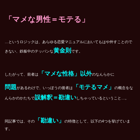
「マメな男性＝モテる」
…というロジックは、あらゆる恋愛マニュアルにおいてもはや外すことので
黄金則
きない、鉄板中のテッパンな
です。
「マメな性格」以外
したがって、前者は
のなんらかに
問題
「モテるマメ」
があるわけで、いっぽうの後者は
の概念をな
誤解釈＝勘違い
んらかのかたちで
しちゃっているということ…。
「勘違い」
同記事では、その
の特徴として、以下の4つを挙げていま
す。