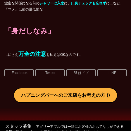
濃密な関係になる前の
シャワーは入念
に、
口臭チェックも忘れず
に…など、
「マメ」以前の最低限な
「身だしなみ」
万全の注意
…にさえ
を払えばOKなのです。
Facebook
Twitter
はてブ
LINE
ハプニングバーへのご来店をお考えの方
スタッフ募集
アグリーアブルでは一緒にお客様のおもてなしができる