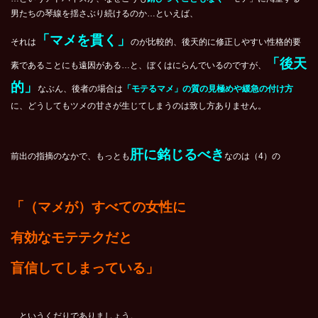
男たちの琴線を揺さぶり続けるのか…といえば、
「マメを貫く」
それは
のが比較的、後天的に修正しやすい性格的要
「後天
素であることにも遠因がある…と、ぼくはにらんでいるのですが、
的」
なぶん、後者の場合は
「モテるマメ」の質の見極めや緩急の付け方
に、どうしてもツメの甘さが生じてしまうのは致し方ありません。
肝に銘じるべき
前出の指摘のなかで、もっとも
なのは（4）の
「
（マメが）すべての女性に
有効なモテテクだと
盲信してしまっている
」
…というくだりでありましょう。