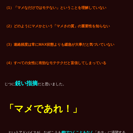
（1）「マメなだけではモテない」ということを理解していない
（2）どのようにマメかという「マメさの質」の重要性を知らない
（3）連絡頻度は常にMAX状態よりも緩急が大事だと気づいていない
（4）すべての女性に有効なモテテクだと盲信してしまっている
鋭い指摘
じつに
だと思いました。
「マメであれ！」
…というアドバイスが、なぜこうも
錆びつくこともなく
「モテ」に渇望する