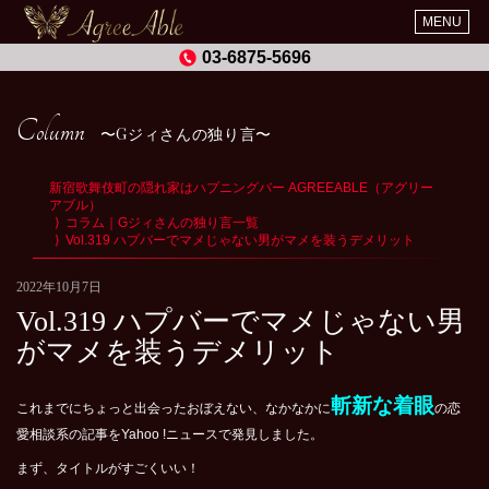
MENU
03-6875-5696
Column
Gジィさんの独り言
新宿歌舞伎町の隠れ家はハプニングバー AGREEABLE（アグリー
アブル）
コラム｜Gジィさんの独り言一覧
Vol.319 ハプバーでマメじゃない男がマメを装うデメリット
2022年10月7日
Vol.319 ハプバーでマメじゃない男
がマメを装うデメリット
斬新な着眼
これまでにちょっと出会ったおぼえない、なかなかに
の恋
愛相談系の記事をYahoo !ニュースで発見しました。
まず、タイトルがすごくいい！