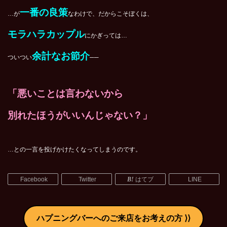
一番の良策
…が
なわけで、だからこそぼくは、
モラハラカップル
にかぎっては…
余計なお節介
ついつい
──
「悪いことは言わないから
別れたほうがいいんじゃない？」
…との一言を投げかけたくなってしまうのです。
Facebook
Twitter
はてブ
LINE
ハプニングバーへのご来店をお考えの方