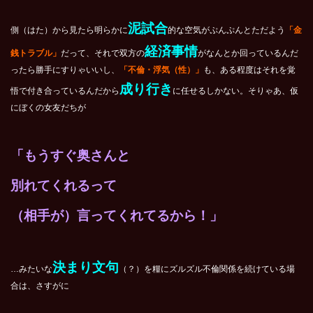
泥試合
側（はた）から見たら明らかに
的な空気がぷんぷんとただよう
「金
経済事情
銭トラブル」
だって、それで双方の
がなんとか回っているんだ
ったら勝手にすりゃいいし、
「不倫・浮気（性）」
も、ある程度はそれを覚
成り行き
悟で付き合っているんだから
に任せるしかない。そりゃあ、仮
にぼくの女友だちが
「もうすぐ奥さんと
別れてくれるって
（相手が）言ってくれてるから！」
決まり文句
…みたいな
（？）を糧にズルズル不倫関係を続けている場
合は、さすがに