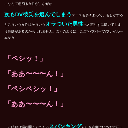
…なんて愚痴る女性が、なぜか
次もDV彼氏を選んでしまう
ケースも多々あって、もしかする
オラついた男性
とこういう女性はそういう
へと懲りずに靡いてしま
う性癖があるのかもしれません。ぼくのように、ここ“ハプバー”のプレイルー
ムから
「ペシッ！」
「ああ〜〜〜ん！」
「ペシペシッ！」
「ああ〜〜〜ん！」
スパンキング
…と時おり漏れ聞こえてくる
らしき音響にいつまで経っ