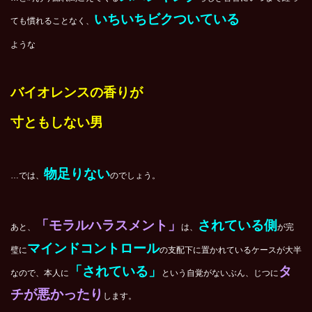
いちいちビクついている
ても慣れることなく、
ような
バイオレンスの香りが
寸ともしない男
物足りない
…では、
のでしょう。
「モラルハラスメント」
されている側
あと、
は、
が完
マインドコントロール
璧に
の支配下に置かれているケースが大半
「されている」
タ
なので、本人に
という自覚がないぶん、じつに
チが悪かったり
します。