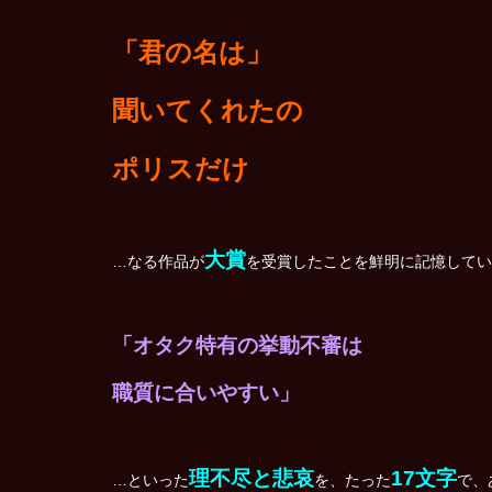
「君の名は」
聞いてくれたの
ポリスだけ
大賞
…なる作品が
を受賞したことを鮮明に記憶してい
「オタク特有の挙動不審は
職質に合いやすい」
理不尽と悲哀
17文字
…といった
を、たった
で、