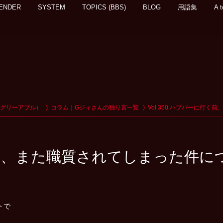
ENDER
SYSTEM
TOPICS (BBS)
BLOG
用語集
A t
アグリーアブル）
コラム｜Gジィさんの独り言一覧
Vol.350 ハプバーに行
行く前、また職質されてしまった件に
トで