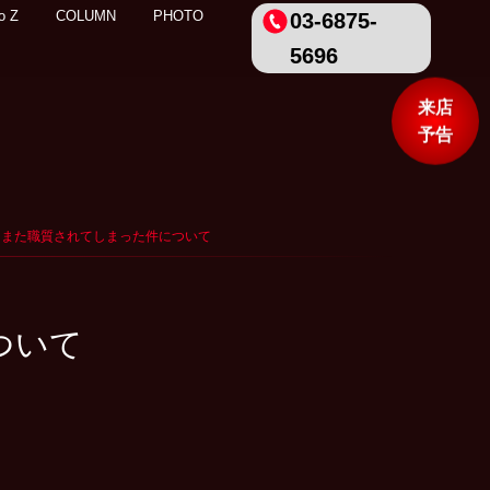
o Z
COLUMN
PHOTO
03-6875-
5696
来店
予告
く前、また職質されてしまった件について
ついて